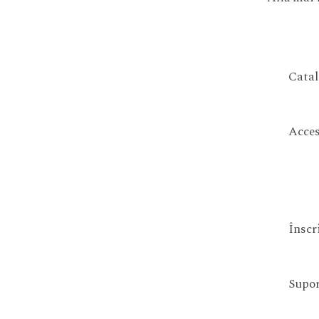
Catal
Acces
Înscr
Supor