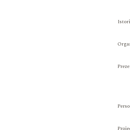
Istor
Organ
Preze
Perso
Proie