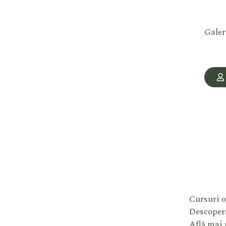
Galer
Cursuri o
Descoperă
Află mai