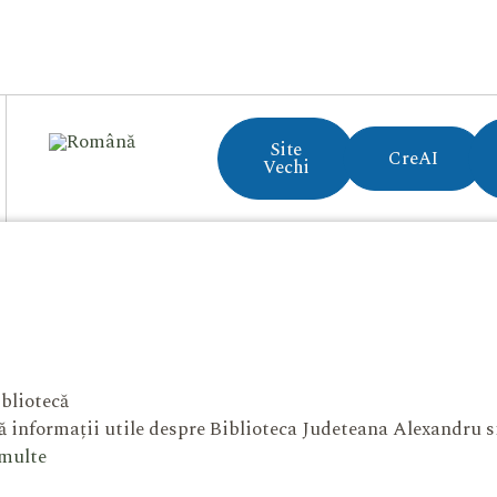
Site
CreAI
Vechi
bliotecă
 informații utile despre Biblioteca Judeteana Alexandru 
 multe