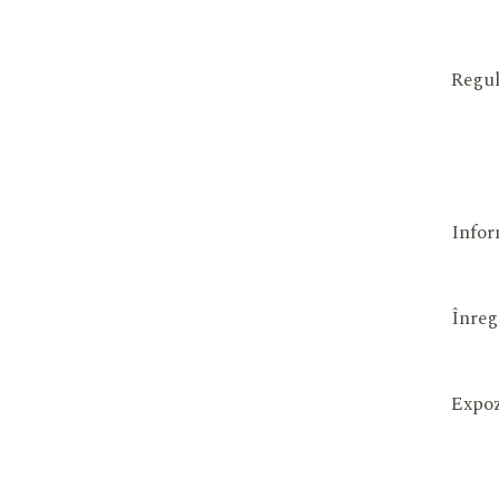
Regul
Infor
Înreg
Expoz