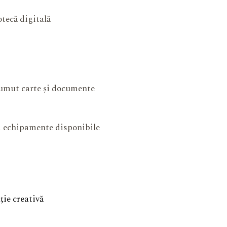
otecă digitală
mut carte și documente
și echipamente disponibile
ie creativă