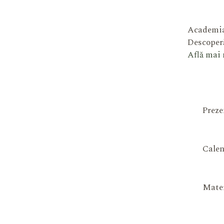
Academia
Descoperă
Află mai
Preze
Calen
Mater