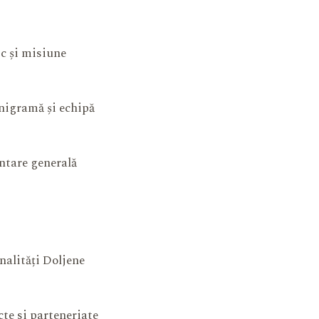
ic și misiune
igramă și echipă
ntare generală
nalități Doljene
cte si parteneriate