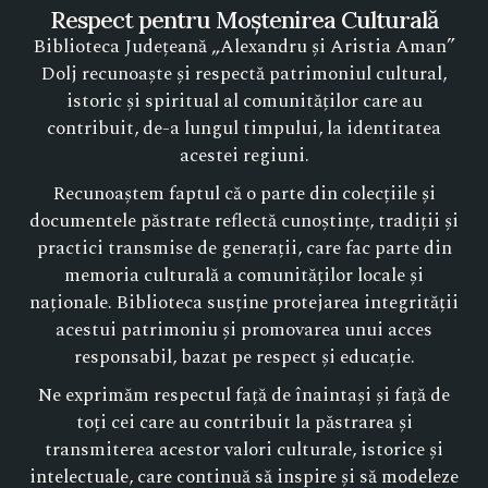
Respect pentru Moștenirea Culturală
Biblioteca Județeană „Alexandru și Aristia Aman”
Dolj recunoaște și respectă patrimoniul cultural,
istoric și spiritual al comunităților care au
contribuit, de-a lungul timpului, la identitatea
acestei regiuni.
Recunoaștem faptul că o parte din colecțiile și
documentele păstrate reflectă cunoștințe, tradiții și
practici transmise de generații, care fac parte din
memoria culturală a comunităților locale și
naționale. Biblioteca susține protejarea integrității
acestui patrimoniu și promovarea unui acces
responsabil, bazat pe respect și educație.
Ne exprimăm respectul față de înaintași și față de
toți cei care au contribuit la păstrarea și
transmiterea acestor valori culturale, istorice și
intelectuale, care continuă să inspire și să modeleze