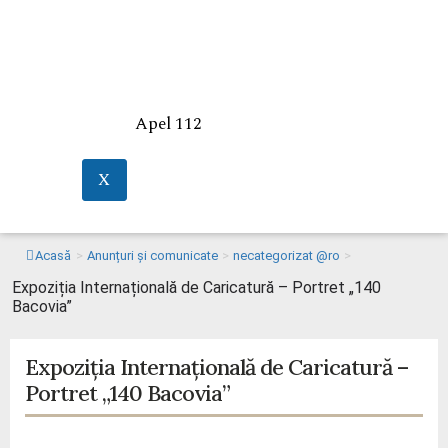
Apel 112
X
Acasă
>
Anunțuri și comunicate
>
necategorizat @ro
>
Expoziția Internațională de Caricatură – Portret „140
Bacovia”
Expoziția Internațională de Caricatură –
Portret „140 Bacovia”