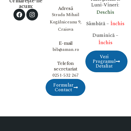
Urmărește-ne
Luni-Vineri:
acum:
Adresă
Deschis
Strada Mihail
Kogălniceanu 9,
Sâmbătă –
Închis
Craiova
Duminică –
Închis
E-mail
bib@aman.ro
Vezi
Programul
Telefon
Detaliat
secretariat
0251-532 267
Formular
Contact