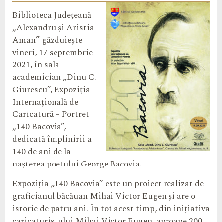
Biblioteca Județeană
„Alexandru și Aristia
Aman” găzduiește
vineri, 17 septembrie
2021, în sala
academician „Dinu C.
Giurescu”, Expoziția
Internațională de
Caricatură – Portret
„140 Bacovia”,
dedicată împlinirii a
140 de ani de la
nașterea poetului George Bacovia.
Expoziția „140 Bacovia” este un proiect realizat de
graficianul băcăuan Mihai Victor Eugen și are o
istorie de patru ani. În tot acest timp, din inițiativa
caricaturistului Mihai Victor Eugen, aproape 200