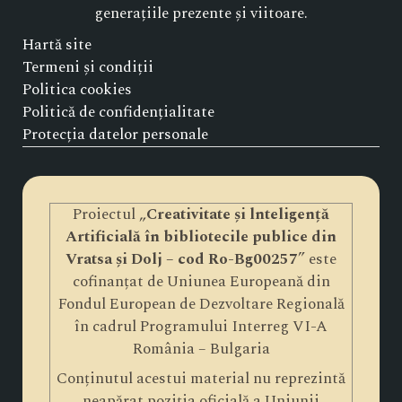
generațiile prezente și viitoare.
Hartă site
Termeni și condiții
Politica cookies
Politică de confidențialitate
Protecția datelor personale
Proiectul „
Creativitate și lnteligență
Artificială în bibliotecile publice din
Vratsa și Dolj – cod Ro-Bg00257
” este
cofinanțat de Uniunea Europeană din
Fondul European de Dezvoltare Regională
în cadrul Programului Interreg VI-A
România – Bulgaria
Conținutul acestui material nu reprezintă
neapărat poziția oficială a Uniunii