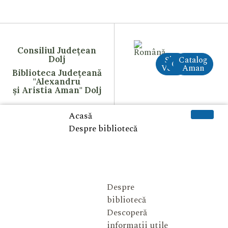
Consiliul Județean
Dolj
Site
Catalog
CreAI
Vechi
Aman
Biblioteca Județeană
"Alexandru
și Aristia Aman" Dolj
Acasă
Despre bibliotecă
Despre
bibliotecă
Descoperă
informații utile