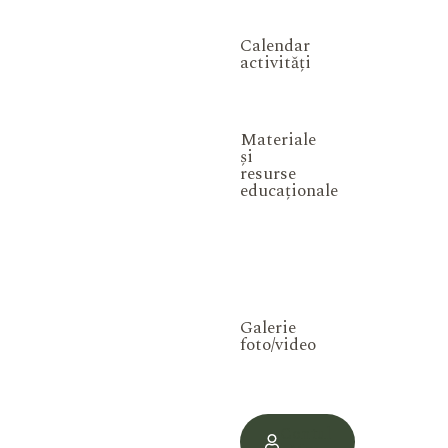
Calendar
activități
Materiale
și
resurse
educaționale
Galerie
foto/video
Contul