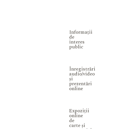
Informații
de
interes
public
Înregistrări
audio/video
și
prezentări
online
Expoziții
online
de
carte și