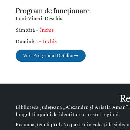
Program de funcționare:
Luni-Vineri:
Deschis
Sâmbătă –
Închis
Duminică –
Închis
Vezi Programul Detaliat
Re
Biblioteca Județeană „Alexandru și Aristia Aman” Do
lungul timpului, la identitatea acestei regiuni.
Recunoaștem faptul că o parte din colecțiile și docu