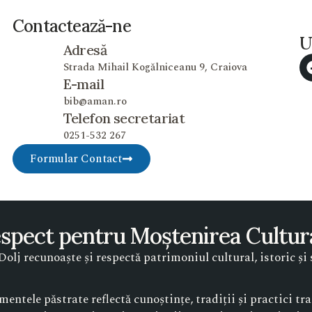
Contactează-ne
U
Adresă
Strada Mihail Kogălniceanu 9, Craiova
E-mail
bib@aman.ro
Telefon secretariat
0251-532 267
Formular Contact
spect pentru Moștenirea Cultur
lj recunoaște și respectă patrimoniul cultural, istoric și s
mentele păstrate reflectă cunoștințe, tradiții și practici t