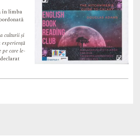
ă în limba
coordonată
 culturii și
a experiență
 pe care le-
a declarat