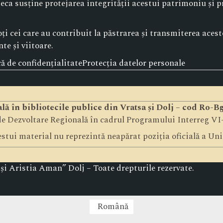
oteca susține protejarea integrității acestui patrimoniu și
i cei care au contribuit la păstrarea și transmiterea acestor
te și viitoare.
că de confidențialitate
Protecția datelor personale
ială în bibliotecile publice din Vratsa și Dolj – cod Ro-
e Dezvoltare Regională în cadrul Programului Interreg V
stui material nu reprezintă neapărat poziția oficială a Un
i Aristia Aman” Dolj – Toate drepturile rezervate.
Română