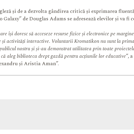
gleză și de a dezvolta gândirea critică și exprimarea fluent
 Galaxy” de Douglas Adams se adresează elevilor și va fi 
are își doresc să acceseze resurse fizice și electronice pe marginea
e și activități interactive. Voluntarii Kromatikon nu sunt la prim
ublicul nostru și și-au demonstrat utilitatea prin toate proiectele
că aleg biblioteca drept gazdă pentru acțiunile lor educative
”, 
exandru și Aristia Aman”.