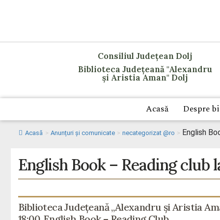
Consiliul Județean Dolj
Biblioteca Județeană "Alexandru
și Aristia Aman" Dolj
Acasă
Despre bi
English Bo
Acasă
>
Anunțuri și comunicate
>
necategorizat @ro
>
English Book – Reading club 
Biblioteca Județeană „Alexandru și Aristia Ama
18:00, English Book – Reading Club.