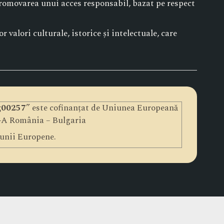
 promovarea unui acces responsabil, bazat pe respect
 valori culturale, istorice și intelectuale, care
Bg00257
” este cofinanțat de Uniunea Europeană
I-A România – Bulgaria
iunii Europene.