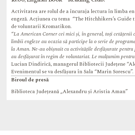
Activitatea are rolul de a încuraja lectura în limba en
engeză. Acțiunea cu tema “The Hitchhikers’s Guide to
de voluntarii Kromatikon.
“
La American Corner cei mici și, în general, toți cetățenii c
limbii engleze au ocazia să participe la o serie de program
la Aman. Ne-au obișnuit cu activitățile desfășurate pentru p
au desfășurat în regim de voluntariat. Le mulțumim pentru 
Lucian Dindirică, managerul Bibliotecii Județene “Al
Evenimentul se va desfășura în Sala “Marin Sorescu”.
Biroul de presă
Biblioteca Județeană „Alexandru și Aristia Aman”