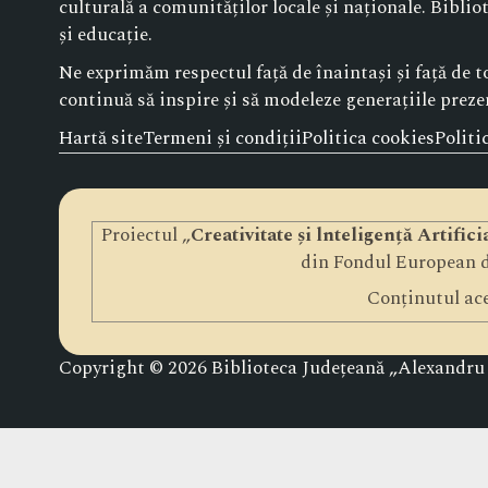
culturală a comunităților locale și naționale. Bibli
și educație.
Ne exprimăm respectul față de înaintași și față de toț
continuă să inspire și să modeleze generațiile prezen
Hartă site
Termeni și condiții
Politica cookies
Politi
Proiectul „
Creativitate și lnteligență Artific
din Fondul European d
Conținutul ace
Copyright © 2026 Biblioteca Județeană „Alexandru ș