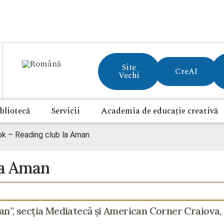
Site
CreAI
Vechi
bliotecă
Servicii
Academia de educație creativă
ok – Reading club la Aman
la Aman
n”, secția Mediatecă și American Corner Craiova, o