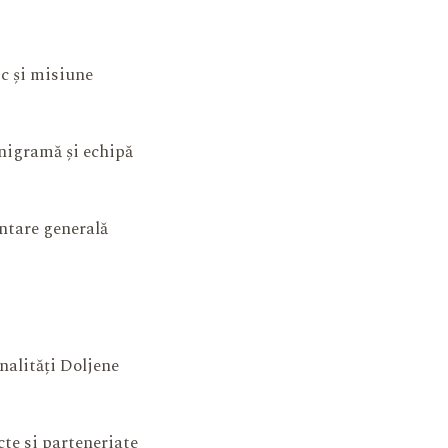
ic și misiune
igramă și echipă
ntare generală
nalități Doljene
cte si parteneriate