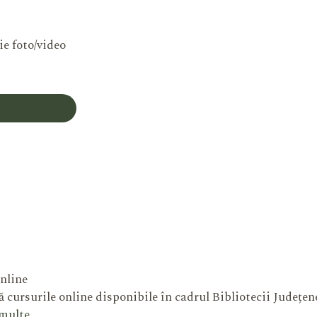
ie foto/video
Contul Meu
nline
 cursurile online disponibile în cadrul Bibliotecii Județe
 multe