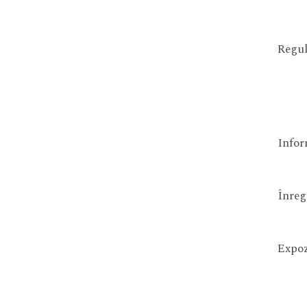
Regul
Infor
Înreg
Expoz