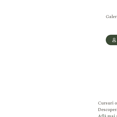
Galer
Cursuri o
Descoperă
Află mai