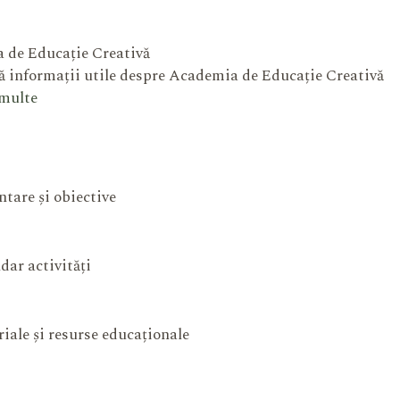
 de Educație Creativă
 informații utile despre Academia de Educație Creativă
 multe
ntare și obiective
dar activități
iale și resurse educaționale