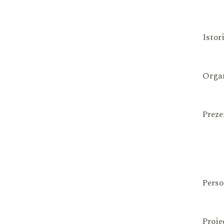
Istor
Organ
Preze
Perso
Proie