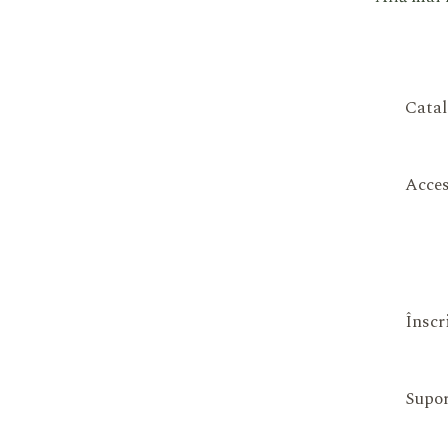
Catal
Acces
Înscr
Supor