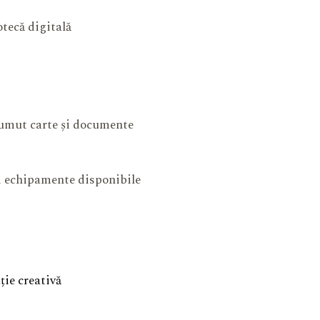
otecă digitală
mut carte și documente
și echipamente disponibile
ie creativă