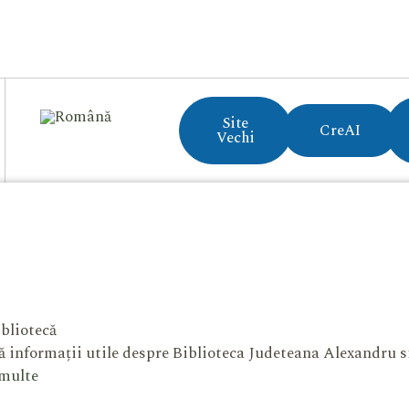
Site
CreAI
Vechi
bliotecă
 informații utile despre Biblioteca Judeteana Alexandru 
 multe