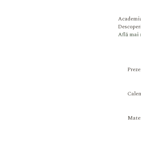
Academia
Descoperă
Află mai
Preze
Calen
Mater