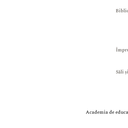
Bibli
Împru
Săli 
Academia de educaț