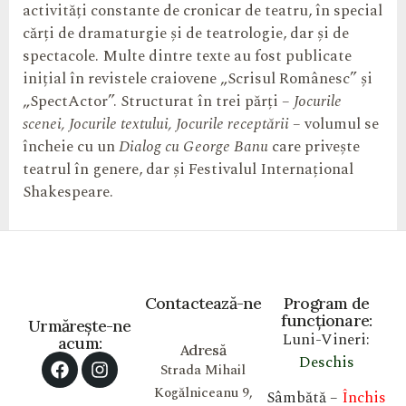
activități constante de cronicar de teatru, în special
cărți de dramaturgie și de teatrologie, dar și de
spectacole. Multe dintre texte au fost publicate
inițial în revistele craiovene „Scrisul Românesc” și
„SpectActor”. Structurat în trei părți –
Jocurile
scenei
, Jocurile textului, Jocurile receptării
– volumul se
încheie cu un
Dialog cu George Banu
care privește
teatrul în genere, dar și Festivalul Internațional
Shakespeare.
Contactează-ne
Program de
funcționare:
Urmărește-ne
Luni-Vineri:
acum:
Adresă
Deschis
Strada Mihail
Kogălniceanu 9,
Sâmbătă –
Închis