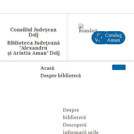
Consiliul Județean
Dolj
Site
Catalog
CreAI
Vechi
Aman
Biblioteca Județeană
"Alexandru
și Aristia Aman" Dolj
Acasă
Despre bibliotecă
Despre
bibliotecă
Descoperă
informații utile