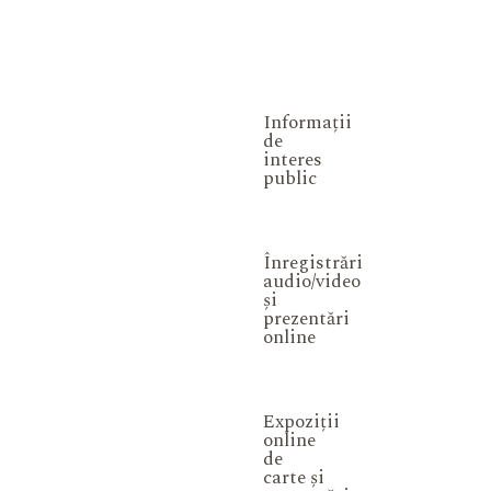
Informații
de
interes
public
Înregistrări
audio/video
și
prezentări
online
Expoziții
online
de
carte și