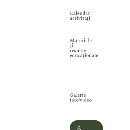
Calendar
activități
Materiale
și
resurse
educaționale
Galerie
foto/video
Contul