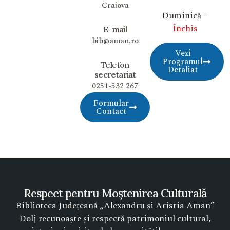
Craiova
Duminică –
Închis
E-mail
bib@aman.ro
Vezi
Programul
Telefon
Detaliat
secretariat
0251-532 267
Formular
Contact
Respect pentru Moștenirea Culturală
Biblioteca Județeană „Alexandru și Aristia Aman”
Dolj recunoaște și respectă patrimoniul cultural,