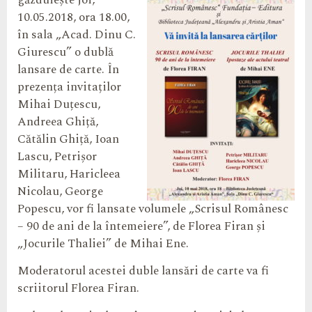
găzduiește
joi,
10.05.2018, ora 18.00,
în sala „Acad. Dinu C.
Giurescu” o dublă
lansare de carte. În
prezența invitaților
Mihai Duțescu,
Andreea Ghiță,
Cătălin Ghiță, Ioan
Lascu, Petrișor
Militaru, Haricleea
Nicolau, George
Popescu, vor fi lansate volumele „Scrisul Românesc
– 90 de ani de la întemeiere”, de Florea Firan și
„Jocurile Thaliei” de Mihai Ene.
Moderatorul acestei duble lansări de carte va fi
scriitorul Florea Firan.