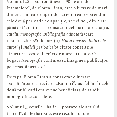
Volumul „Scrisul românesc – 90 de ani de la
întemeiere”, de Florea Firan, este o lucrare de mari
dimensiuni care cuprinde activitatea revistei din
cele două perioade de apariție, seriei noi, din 2003
până astăzi, fiindu-i consacrat cel mai mare spațiu.
Studiul monografic
,
Bibliografia adnotată
(care
însumează 7025 de poziții),
Viața revistei
,
Indicii de
autori
și
Indicii periodicelor
citate constituie
structura acestei lucrări de mare utilitate. O
bogată
Iconografie
conturează imaginea publicației
pe această perioadă.
De fapt, Florea Firan a consacrat o lucrare
asemănătoare și revistei „Ramuri”, astfel încât cele
două publicații craiovene beneficiază de studii
monografice complete.
Volumul „Jocurile Thaliei. Ipostaze ale actului
teatral”, de Mihai Ene, este rezultatul unei