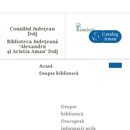
Consiliul Județean
Dolj
Site
Catalog
CreAI
Vechi
Aman
Biblioteca Județeană
"Alexandru
și Aristia Aman" Dolj
Acasă
Despre bibliotecă
Despre
bibliotecă
Descoperă
informații utile