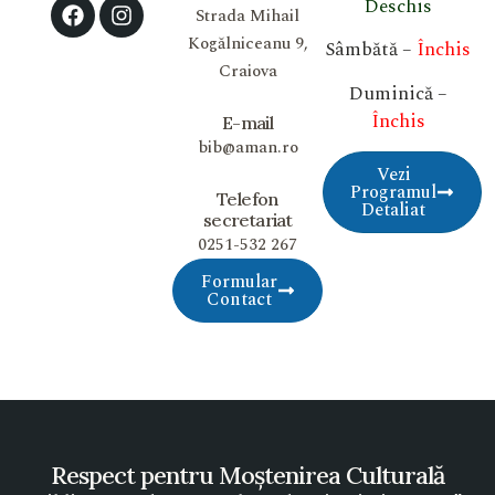
Deschis
Strada Mihail
Kogălniceanu 9,
Sâmbătă –
Închis
Craiova
Duminică –
Închis
E-mail
bib@aman.ro
Vezi
Programul
Telefon
Detaliat
secretariat
0251-532 267
Formular
Contact
Respect pentru Moștenirea Culturală