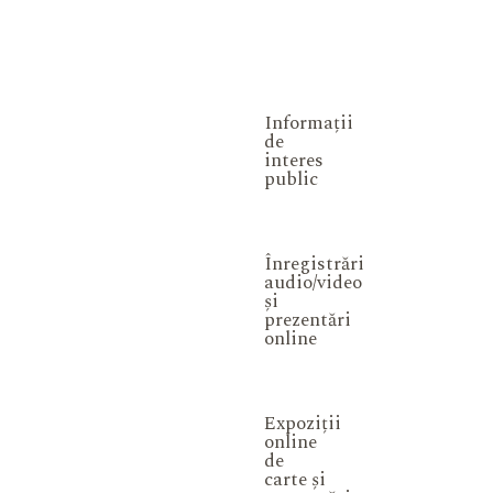
Informații
de
interes
public
Înregistrări
audio/video
și
prezentări
online
Expoziții
online
de
carte și