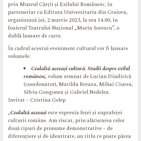
prin Muzeul Cărții și Exilului Românesc, în
parteneriat cu Editura Universitaria din Craiova,
organizează joi, 2 martie 2023, la ora 14.00, în
foaierul Teatrului Național „Marin Sorescu”, o
dublă lansare de carte.
În cadrul acestui eveniment cultural vor fi lansate
volumele:
Cealaltă aceeași cultură. Studii despre exilul
românesc,
volum semnat de Lucian Dindirică
(coordonator), Matilda Breazu, Mihai Ciurea,
Silviu Gongonea și Gabriel Nedelea.
Invitat – Cristina Gelep
„
Cealaltă aceeaşi
este expresia feței și suprafeței
culturii române. Am riscat, prin alăturarea celor
două tipuri de pronume demonstrative – de
diferențiere și de identitate, un titlu ce poate părea