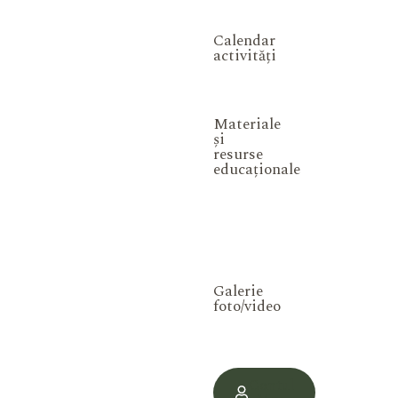
Calendar
activități
Materiale
și
resurse
educaționale
Galerie
foto/video
Contul