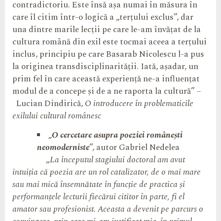
contradictoriu. Este însă așa numai în măsura în
care îl citim într-o logică a „terțului exclus”, dar
una dintre marile lecții pe care le-am învățat de la
cultura română din exil este tocmai aceea a terțului
inclus, principiu pe care Basarab Nicolescu l-a pus
la originea transdisciplinarității. Iată, așadar, un
prim fel în care această experiență ne-a influențat
modul de a concepe și de a ne raporta la cultură” –
Lucian Dindirică,
O introducere în problematicile
exilului cultural românesc
„O cercetare asupra poeziei românești
neomoderniste
”, autor Gabriel Nedelea
„
La începutul stagiului doctoral am avut
intuiția că poezia are un rol catalizator, de o mai mare
sau mai mică însemnătate în funcție de practica și
performanțele lecturii fiecărui cititor în parte, fi el
amator sau profesionist. Aceasta a devenit pe parcurs o