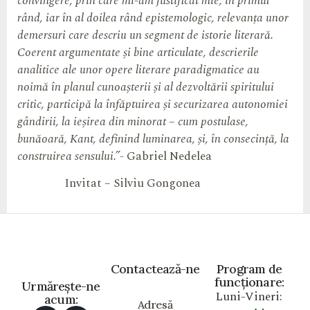
convingere, prin care mi-am justificat mie, în primul
rând, iar în al doilea rând epistemologic, relevanța unor
demersuri care descriu un segment de istorie literară.
Coerent argumentate și bine articulate, descrierile
analitice ale unor opere literare paradigmatice au
noimă în planul cunoașterii și al dezvoltării spiritului
critic, participă la înfăptuirea și securizarea autonomiei
gândirii, la ieșirea din minorat – cum postulase,
bunăoară, Kant, definind luminarea, și, în consecință, la
construirea sensului.”-
Gabriel Nedelea
Invitat – Silviu Gongonea
Contactează-ne
Program de
funcționare:
Urmărește-ne
Luni-Vineri:
acum:
Adresă