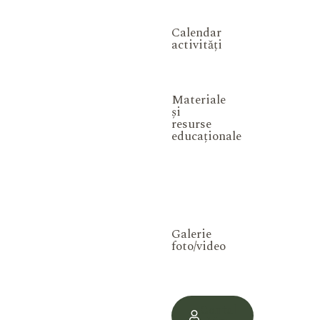
Calendar
activități
Materiale
și
resurse
educaționale
Galerie
foto/video
Contul