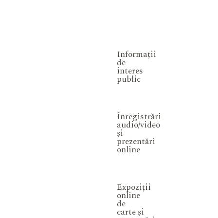
Informații
de
interes
public
Înregistrări
audio/video
și
prezentări
online
Expoziții
online
de
carte și