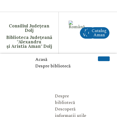
Consiliul Județean
Dolj
Site
Catalog
CreAI
Vechi
Aman
Biblioteca Județeană
"Alexandru
și Aristia Aman" Dolj
Acasă
Despre bibliotecă
Despre
bibliotecă
Descoperă
informații utile