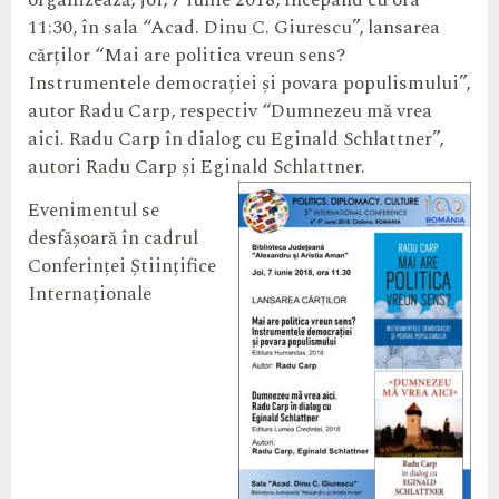
organizează, joi, 7 iunie 2018, începând cu ora
11:30, în sala “Acad. Dinu C. Giurescu”, lansarea
cărților “Mai are politica vreun sens?
Instrumentele democrației și povara populismului”,
autor Radu Carp, respectiv “Dumnezeu mă vrea
aici. Radu Carp în dialog cu Eginald Schlattner”,
autori Radu Carp și Eginald Schlattner.
Evenimentul se
desfășoară în cadrul
Conferinței Științifice
Internaționale