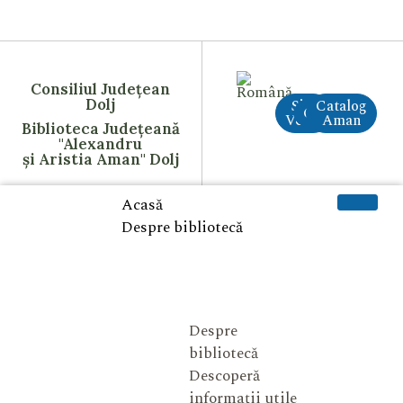
Consiliul Județean
Dolj
Site
Catalog
CreAI
Vechi
Aman
Biblioteca Județeană
"Alexandru
și Aristia Aman" Dolj
Acasă
Despre bibliotecă
Despre
bibliotecă
Descoperă
informații utile