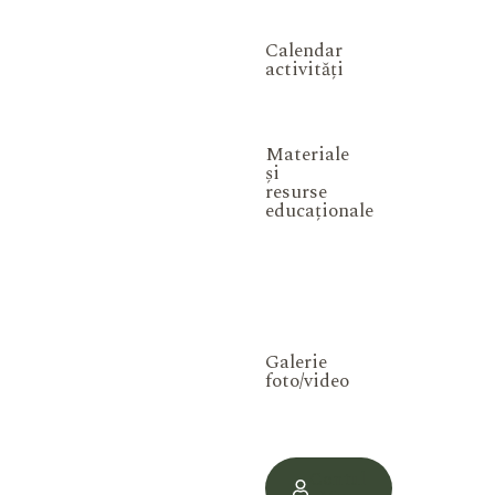
Calendar
activități
Materiale
și
resurse
educaționale
Galerie
foto/video
Contul