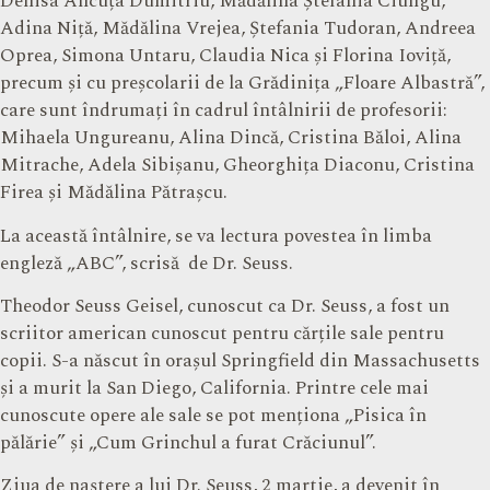
Denisa Ancuța Dumitriu, Mădălina Ștefania Ciungu,
Adina Niță, Mădălina Vrejea, Ștefania Tudoran, Andreea
Oprea, Simona Untaru, Claudia Nica și Florina Ioviță,
precum și cu preșcolarii de la Grădinița „Floare Albastră”,
care sunt îndrumați în cadrul întâlnirii de profesorii:
Mihaela Ungureanu, Alina Dincă, Cristina Băloi, Alina
Mitrache, Adela Sibișanu, Gheorghița Diaconu, Cristina
Firea și Mădălina Pătrașcu.
La această întâlnire, se va lectura povestea în limba
engleză „ABC”, scrisă de Dr. Seuss.
Theodor Seuss Geisel, cunoscut ca Dr. Seuss, a fost un
scriitor american cunoscut pentru cărțile sale pentru
copii. S-a născut în orașul Springfield din Massachusetts
și a murit la San Diego, California. Printre cele mai
cunoscute opere ale sale se pot menționa „Pisica în
pălărie” și „Cum Grinchul a furat Crăciunul”.
Ziua de naștere a lui Dr. Seuss, 2 martie, a devenit în