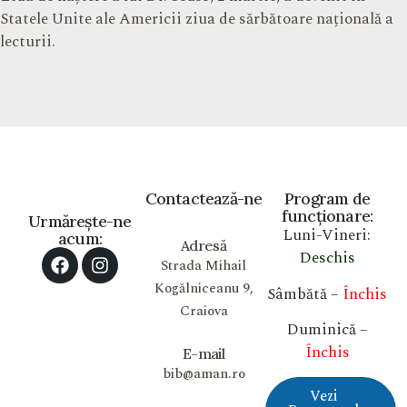
Statele Unite ale Americii ziua de sărbătoare națională a
lecturii.
Contactează-ne
Program de
funcționare:
Urmărește-ne
Luni-Vineri:
acum:
Adresă
Deschis
Strada Mihail
Kogălniceanu 9,
Sâmbătă –
Închis
Craiova
Duminică –
Închis
E-mail
bib@aman.ro
Vezi