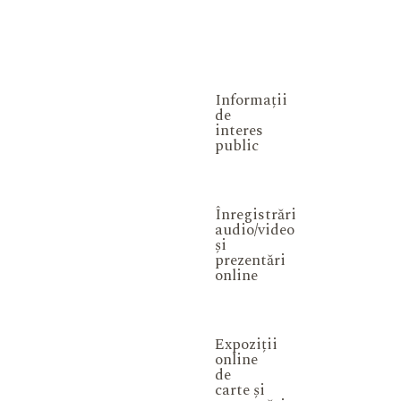
Informații
de
interes
public
Înregistrări
audio/video
și
prezentări
online
Expoziții
online
de
carte și