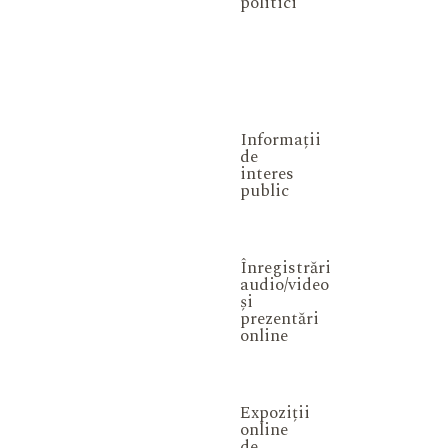
politici
Informații
de
interes
public
Înregistrări
audio/video
și
prezentări
online
Expoziții
online
de