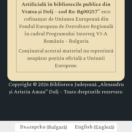
Artificială în bibliotecile publice din
Vratsa și Dolj – cod Ro-Bg00257
” este
cofinanțat de Uniunea Europeană din
Fondul European de Dezvoltare Regională
în cadrul Programului Interreg VI-A
România – Bulgaria
Conținutul acestui material nu reprezintă
neapărat poziția oficială a Uniunii
Europene.
Copyright © 2026 Biblioteca Județeană „Alexandru
și Aristia Aman” Dolj – Toate drepturile rezervate.
Български
(
Bulgară
)
English
(
Engleză
)