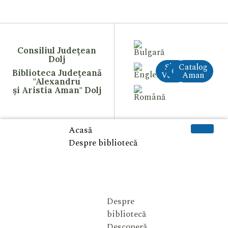
Consiliul Județean
Dolj
Site
Catalog
CreAI
Biblioteca Județeană
Vechi
Aman
"Alexandru
și Aristia Aman" Dolj
Acasă
Despre bibliotecă
Despre
bibliotecă
Descoperă