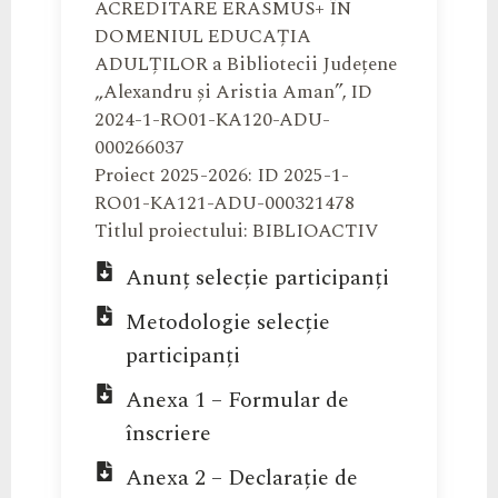
ACREDITARE ERASMUS+ ÎN
DOMENIUL EDUCAȚIA
ADULȚILOR a Bibliotecii Județene
„Alexandru și Aristia Aman”, ID
2024-1-RO01-KA120-ADU-
000266037
Proiect 2025-2026: ID 2025-1-
RO01-KA121-ADU-000321478
Titlul proiectului: BIBLIOACTIV
Anunț selecție participanți
Metodologie selecție
participanți
Anexa 1 – Formular de
înscriere
Anexa 2 – Declarație de