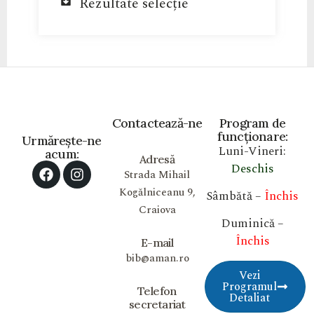
Rezultate selecție
Contactează-ne
Program de
funcționare:
Urmărește-ne
Luni-Vineri:
acum:
Adresă
Deschis
Strada Mihail
Kogălniceanu 9,
Sâmbătă –
Închis
Craiova
Duminică –
Închis
E-mail
bib@aman.ro
Vezi
Programul
Telefon
Detaliat
secretariat