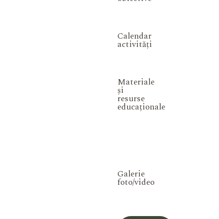
Calendar
activități
Materiale
și
resurse
educaționale
Galerie
foto/video