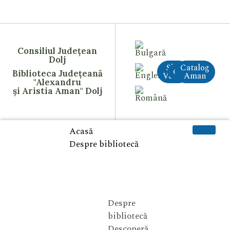
Consiliul Județean
Dolj
Site
Catalog
CreAI
Biblioteca Județeană
Vechi
Aman
"Alexandru
și Aristia Aman" Dolj
Acasă
Despre bibliotecă
Despre
bibliotecă
Descoperă