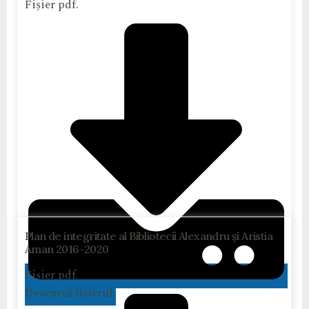
Fișier pdf.
Plan de integritate al Bibliotecii Alexandru și Aristia
Aman 2016-2020
Fișier pdf.
Descarcă fișierul