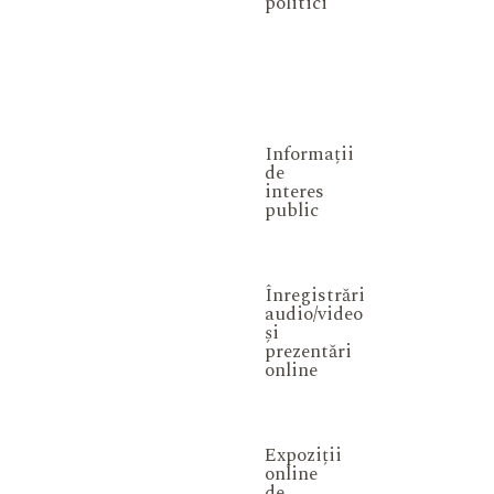
politici
Informații
de
interes
public
Înregistrări
audio/video
și
prezentări
online
Expoziții
online
de