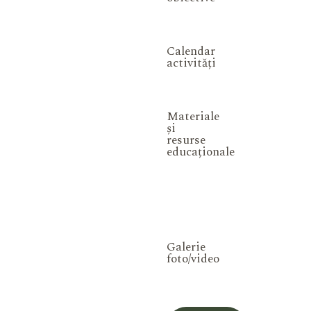
Calendar
activități
Materiale
și
resurse
educaționale
Galerie
foto/video