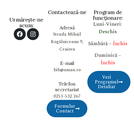
Contactează-ne
Program de
funcționare:
Urmărește-ne
Luni-Vineri:
acum:
Adresă
Deschis
Strada Mihail
Kogălniceanu 9,
Sâmbătă –
Închis
Craiova
Duminică –
Închis
E-mail
bib@aman.ro
Vezi
Programul
Telefon
Detaliat
secretariat
0251-532 267
Formular
Contact