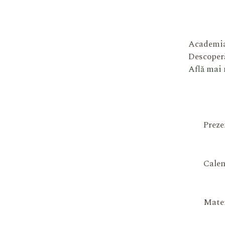
Academia
Descoperă
Află mai
Preze
Calen
Mater