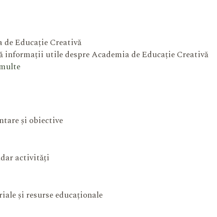
 de Educație Creativă
 informații utile despre Academia de Educație Creativă
 multe
ntare și obiective
dar activități
iale și resurse educaționale