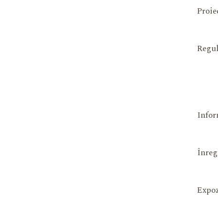
Proie
Regul
Infor
Înreg
Expoz