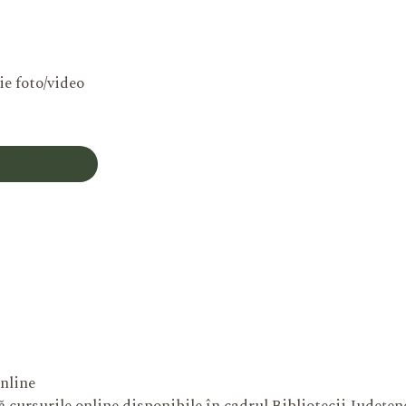
ie foto/video
Contul Meu
nline