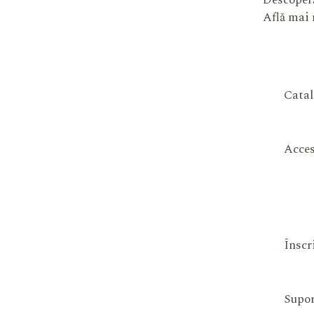
Descoperă
Află mai
Catal
Acces
Înscr
Supor