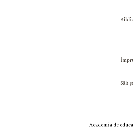
Bibli
Împru
Săli 
Academia de educaț