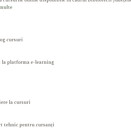
 cursurile online disponibile în cadrul Bibliotecii Județe
 multe
og cursuri
 la platforma e-learning
iere la cursuri
t tehnic pentru cursanți