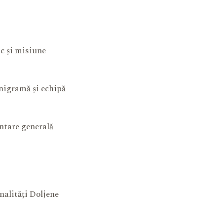
ic și misiune
igramă și echipă
ntare generală
nalități Doljene