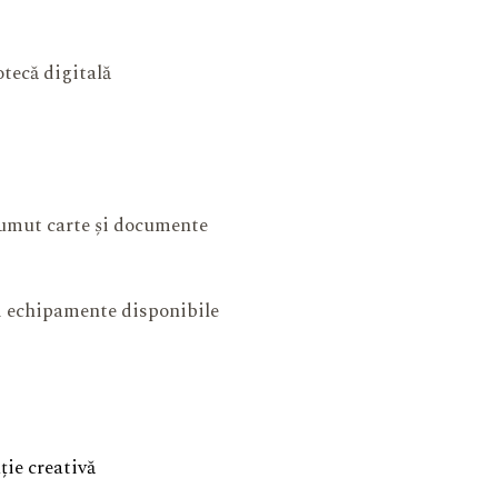
otecă digitală
mut carte și documente
și echipamente disponibile
ie creativă