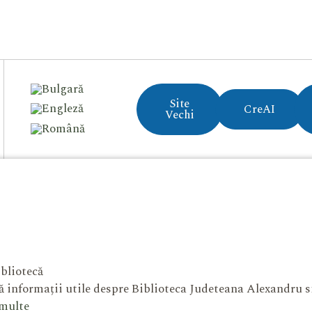
Site
CreAI
Vechi
bliotecă
 informații utile despre Biblioteca Judeteana Alexandru 
 multe