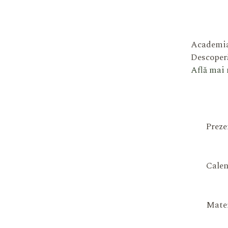
Academia
Descoperă
Află mai
Preze
Calen
Mater