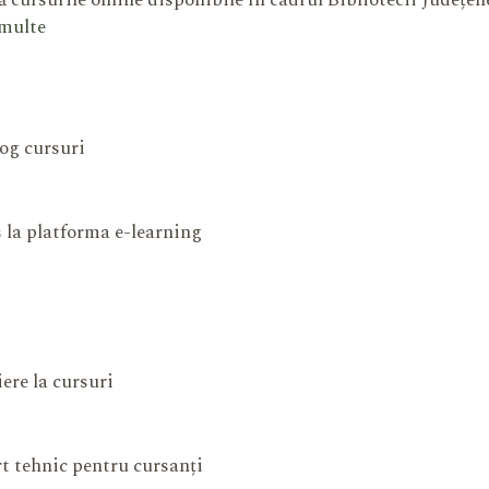
 cursurile online disponibile în cadrul Bibliotecii Județe
 multe
og cursuri
 la platforma e-learning
iere la cursuri
t tehnic pentru cursanți