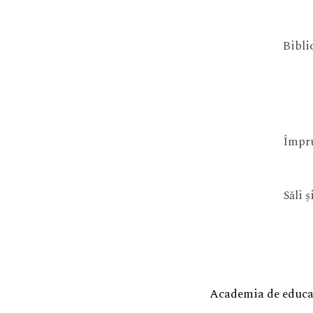
Bibli
Împru
Săli 
Academia de educaț