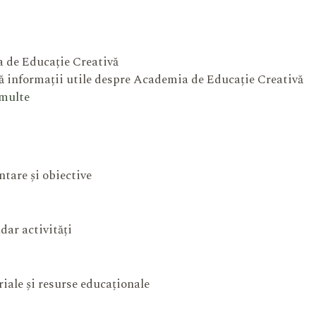
 de Educație Creativă
 informații utile despre Academia de Educație Creativă
 multe
ntare și obiective
dar activități
iale și resurse educaționale