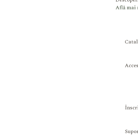
Descoperă
Află mai
Catal
Acces
Înscr
Supor