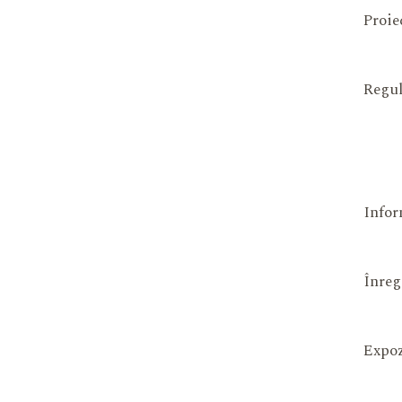
Proie
Regul
Infor
Înreg
Expoz