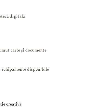
otecă digitală
mut carte și documente
și echipamente disponibile
ie creativă