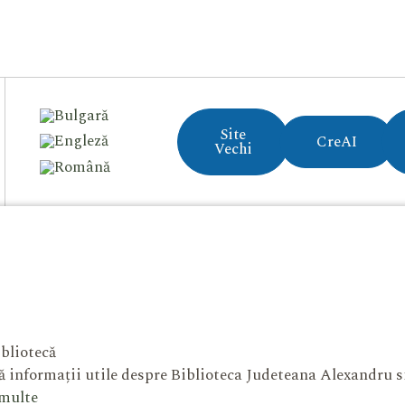
Site
CreAI
Vechi
bliotecă
 informații utile despre Biblioteca Judeteana Alexandru 
 multe