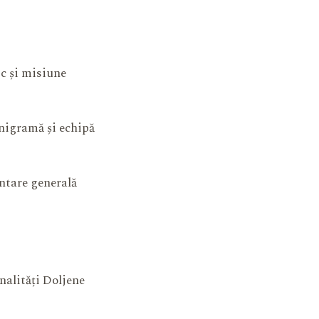
ic și misiune
igramă și echipă
ntare generală
nalități Doljene