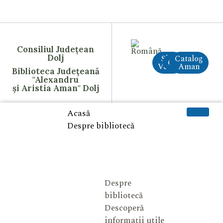
Consiliul Județean
Dolj
Site
Catalog
CreAI
Vechi
Aman
Biblioteca Județeană
"Alexandru
și Aristia Aman" Dolj
Acasă
Despre bibliotecă
Despre
bibliotecă
Descoperă
informații utile