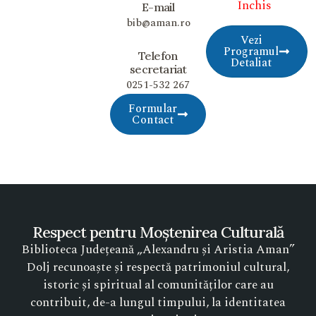
Închis
E-mail
bib@aman.ro
Vezi
Programul
Telefon
Detaliat
secretariat
0251-532 267
Formular
Contact
Respect pentru Moștenirea Culturală
Biblioteca Județeană „Alexandru și Aristia Aman”
Dolj recunoaște și respectă patrimoniul cultural,
istoric și spiritual al comunităților care au
contribuit, de-a lungul timpului, la identitatea