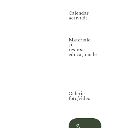
Calendar
activități
Materiale
și
resurse
educaționale
Galerie
foto/video
Contul