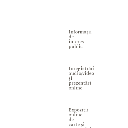
Informații
de
interes
public
Înregistrări
audio/video
și
prezentări
online
Expoziții
online
de
carte și