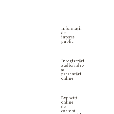
Informații
de
interes
public
Înregistrări
audio/video
și
prezentări
online
Expoziții
online
de
carte și