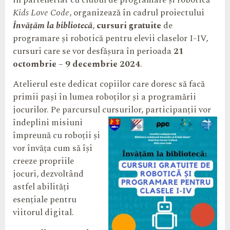
în parteneriat cu clubul de programare și robotică
Kids Love Code
, organizează în cadrul proiectului
Învățăm la bibliotecă
,
cursuri gratuite
de
programare și robotică pentru elevii claselor I-IV,
cursuri care se vor desfășura în perioada
21
octombrie – 9 decembrie 2024
.
Atelierul este dedicat copiilor care doresc să facă
primii pași în lumea roboților și a programării
jocurilor. Pe parcursul cursurilor,
participanții vor
îndeplini misiuni
împreună cu roboții și
vor învăța cum să își
creeze propriile
jocuri, dezvoltând
astfel abilități
esențiale pentru
viitorul digital.