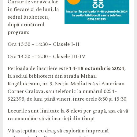
Cursurile vor avea loc
în fiecare zi de luni, la
sediul bibliotecii,
după următorul
program:
Ora 13:30 – 14:30 – Clasele I-II
Ora 14:30 – 15:30 – Clasele III-IV
Perioada de înscriere este
14-18 octombrie 2024
,
la sediul bibliotecii din strada Mihail
Kogălniceanu, nr. 9, Secția Mediatecă și American
Corner Craiova, sau telefonic la numărul 0251-
522393, de luni până vineri, între orele 8:30 și 15:30.
Locurile sunt limitate la
8 elevi
per grupă, așa că vă
recomandăm să vă înscrieți din timp!
Vă așteptăm cu drag să explorăm împreună