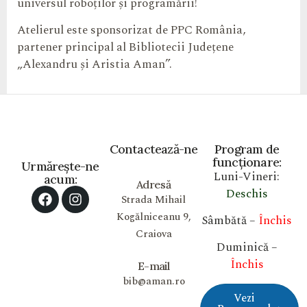
universul roboților și programării!
Atelierul este sponsorizat de PPC România,
partener principal al Bibliotecii Județene
„Alexandru și Aristia Aman”.
Contactează-ne
Program de
funcționare:
Urmărește-ne
Luni-Vineri:
acum:
Adresă
Deschis
Strada Mihail
Kogălniceanu 9,
Sâmbătă –
Închis
Craiova
Duminică –
Închis
E-mail
bib@aman.ro
Vezi