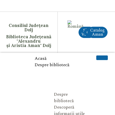
Consiliul Județean
Dolj
Site
Catalog
CreAI
Vechi
Aman
Biblioteca Județeană
"Alexandru
și Aristia Aman" Dolj
Acasă
Despre bibliotecă
Despre
bibliotecă
Descoperă
informații utile