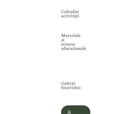
Calendar
activități
Materiale
și
resurse
educaționale
Galerie
foto/video
Contul