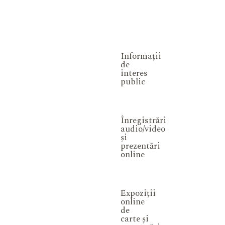
Informații
de
interes
public
Înregistrări
audio/video
și
prezentări
online
Expoziții
online
de
carte și