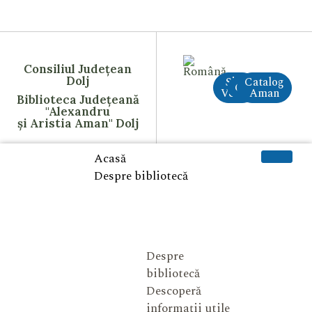
Consiliul Județean
Dolj
Site
Catalog
CreAI
Vechi
Aman
Biblioteca Județeană
"Alexandru
și Aristia Aman" Dolj
Acasă
Despre bibliotecă
Despre
bibliotecă
Descoperă
informații utile