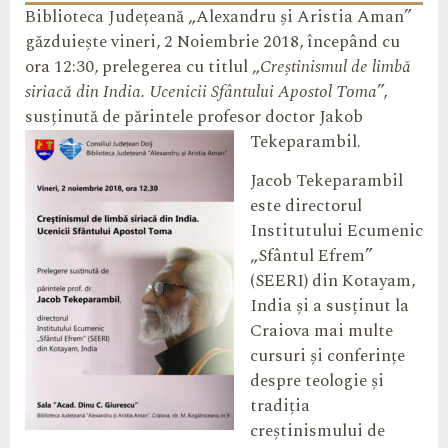
Biblioteca Județeană „Alexandru și Aristia Aman”
găzduiește vineri, 2 Noiembrie 2018, începând cu
ora 12:30, prelegerea cu titlul „
Creștinismul de limbă
siriacă din India. Ucenicii Sfântului Apostol Toma
”,
susținută de părintele profesor doctor Jakob
Tekeparambil.
Jacob Tekeparambil
este directorul
Institutului Ecumenic
„Sfântul Efrem”
(SEERI) din Kotayam,
India și a susținut la
Craiova mai multe
cursuri și conferințe
despre teologie și
tradiția
creștinismului de