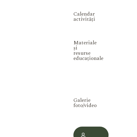
Calendar
activități
Materiale
și
resurse
educaționale
Galerie
foto/video
Contul