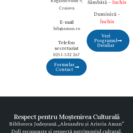
Kogălniceanu 9,
Sâmbătă –
Închis
Craiova
Duminică –
Închis
E-mail
bib@aman.ro
Vezi
Programul
Telefon
Detaliat
secretariat
0251-532 267
Formular
Contact
Respect pentru Moștenirea Culturală
Biblioteca Județeană „Alexandru și Aristia Aman”
Dolj recunoaște și respectă patrimoniul cultural,