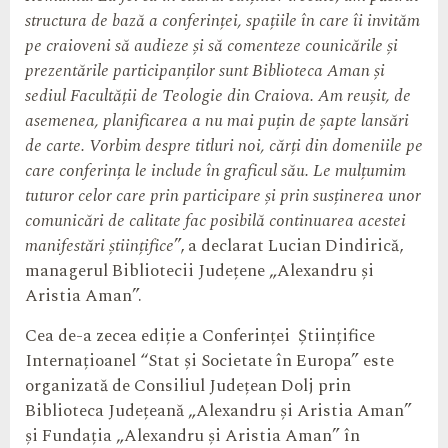
structura de bază a conferinței, spațiile în care îi invităm
pe craioveni să audieze și să comenteze counicările și
prezentările participanților sunt Biblioteca Aman și
sediul Facultății de Teologie din Craiova. Am reușit, de
asemenea, planificarea a nu mai puțin de șapte lansări
de carte. Vorbim despre titluri noi, cărți din domeniile pe
care conferința le include în graficul său. Le mulțumim
tuturor celor care prin participare și prin susținerea unor
comunicări de calitate fac posibilă continuarea acestei
manifestări științifice
”, a declarat Lucian Dindirică,
managerul Bibliotecii Județene „Alexandru și
Aristia Aman”.
Cea de-a zecea ediție a Conferinței Științifice
Internațioanel “Stat și Societate în Europa” este
organizată de Consiliul Județean Dolj prin
Biblioteca Județeană „Alexandru și Aristia Aman”
și Fundația „Alexandru și Aristia Aman” în