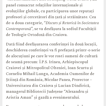
panel consacrat relațiilor internaționale și
evoluțiilor globale, cu participarea unor reputați
profesori și cercetători din țară și străinătate. Cea
de-a doua categorie, “
Discurs și Retorică în Societatea
Contemporană
”, se va desfășura la sediul Facultății
de Teologie Ortodoxă din Craiova.
Dată fiind desfășurarea conferinței în două locații,
deschiderea conferinței va fi prefațată printr-o serie
de alocuțiuni pe care le vor rosti oameni de cultură
de seamă precum: Î.P.S. Irineu, Arhiepiscopul
Craiovei și Mitropolitul Olteniei, Ioan Scurtu și
Corneliu Mihail Lungu, Academia Oamenilor de
Știință din România, Nicolae Panea, Prorector –
Universitatea din Craiova și Lucian Dindirică,
managerul Bibliotecii Județene “Alexandru și
Aristia Aman” și gazdă a evenimentului.