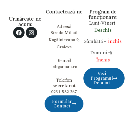
Contactează-ne
Program de
funcționare:
Urmărește-ne
Luni-Vineri:
acum:
Adresă
Deschis
Strada Mihail
Kogălniceanu 9,
Sâmbătă –
Închis
Craiova
Duminică –
Închis
E-mail
bib@aman.ro
Vezi
Programul
Telefon
Detaliat
secretariat
0251-532 267
Formular
Contact