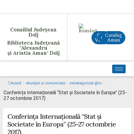
Consiliul Județean
Dolj
Site
Catalog
CreAI
Vechi
Aman
Biblioteca Județeană
"Alexandru
și Aristia Aman" Dolj
Acasă
>
Anunțuri și comunicate
>
necategorizat @ro
>
Conferința Internațională “Stat și Societate în Europa” (25-
27 octombrie 2017)
Conferința Internațională “Stat și
Societate în Europa” (25-27 octombrie
2017)