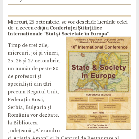
Miercuri, 25 octombrie, se vor deschide lucrările celei
de-a zecea ediții a
Conferinței Științifice
Internaționale “Stat și Societate în Europa”
.
Timp de trei zile,
miercuri, joi și vineri,
25, 26 și 27 octombrie,
un număr de peste 80
de profesori și
specialiști din țări
precum Regatul Unit,
Federația Rusă,
Serbia, Bulgaria și
România vor dezbate,
la Biblioteca
Județeană „Alexandru
și Aristia Aman” și la Centrul de Restaurare al