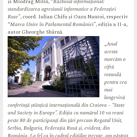
și Miodrag Milin, “
Războiul informațional:
standardizarea agresiunii informatice a Federației
Ruse”
, coord. Iulian Chifu și Oazu Nantoi, respectiv
“
Marea Unire în Parlamentul României”
, ediția a II-a,
autor Gheorghe Sbârnă.
„
Anul
acesta
marcăm o
cifră
rotundă
pentru cea
mai
longevivă
conferință științică internațională din Craiova – “State
and Society in Europe”. Ediția cu numărul 10 va reuni
peste 80 de participanți din țări precum Regatul Unit,
Serbia, Bulgaria, Federația Rusă și, evident, din
România. La fel ca în cadrul edițiilor trecute, am păstrat