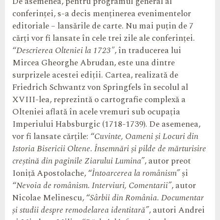
De asemenea, pentru programul general al
conferinței, s-a decis menținerea evenimentelor
editoriale – lansările de carte. Nu mai puțin de 7
cărți vor fi lansate în cele trei zile ale conferinței.
“
Descrierea Olteniei la 1723″
, în traducerea lui
Mircea Gheorghe Abrudan, este una dintre
surprizele acestei ediții. Cartea, realizată de
Friedrich Schwantz von Springfels în secolul al
XVIII-lea, reprezintă o cartografie complexă a
Olteniei aflată în acele vremuri sub ocupația
Imperiului Habsburgic (1718-1739). De asemenea,
vor fi lansate cărțile: “
Cuvinte, Oameni și Locuri din
Istoria Bisericii Oltene. Însemnări și pilde de mărturisire
creștină din paginile Ziarului Lumina”
, autor preot
Ioniță Apostolache, “
Întoarcerea la românism”
și
“
Nevoia de românism. Interviuri, Comentarii”
, autor
Nicolae Melinescu, “
Sârbii din România. Documentar
și studii despre remodelarea identitară”
, autori Andrei