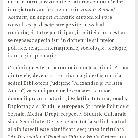
manifestării și rezumatele tuturor comunicărilor
înregistrate, au fost reunite în
Aman’s Book of
Abstracts
, un suport științific disponibil spre
consultare și descărcare pe site-ul web al
conferinței. Între participanții ediției din acest an
se regăsesc specialiști în domeniile științelor
politice, relații internaționale, sociologie, teologie,
istorie și diplomație.
Conferința este structurată în două secțiuni. Prima
dintre ele, devenită tradițională și desfășurată la
sediul Bibliotecii Județene “Alexandru și Aristia
Aman”, va reuni panelurile consacrate unor
domenii precum Istoria și Relațiile Internaționale,
Diplomația și Studiile europene, Științele Politice și
Sociale, Media, Drept, respectiv Studiile Culturale
și de Securitate. De asemenea, tot la sediul central
al bibliotecii este planificată secțiunea intitulată
“
An International Panel on Shifting World Orders
”, un