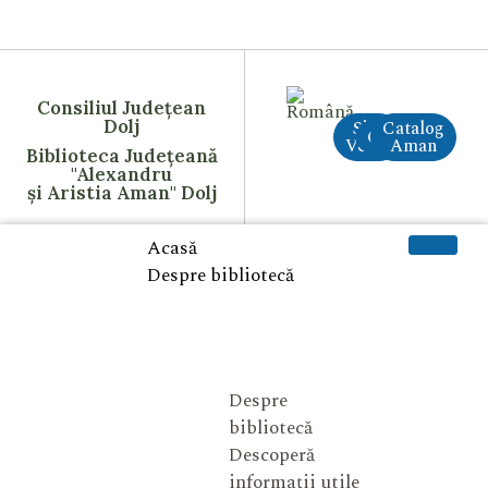
Consiliul Județean
Dolj
Site
Catalog
CreAI
Vechi
Aman
Biblioteca Județeană
"Alexandru
și Aristia Aman" Dolj
Acasă
Despre bibliotecă
Despre
bibliotecă
Descoperă
informații utile