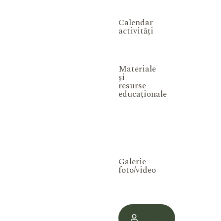
Calendar
activități
Materiale
și
resurse
educaționale
Galerie
foto/video
Contul