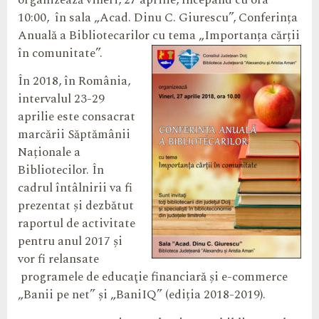
organizează vineri, 27 aprilie, începând cu ora
10:00, în sala „Acad. Dinu C. Giurescu”, Conferința
Anuală a Bibliotecarilor cu tema „Importanța cărții
în comunitate”.
În 2018, în România,
intervalul 23-29
aprilie este consacrat
marcării Săptămânii
Naționale a
Bibliotecilor. În
cadrul întâlnirii va fi
prezentat și dezbătut
raportul de activitate
pentru anul 2017 și
vor fi relansate
programele de educaţie financiară şi e-commerce
„Banii pe net” şi „BaniIQ” (ediția 2018-2019).