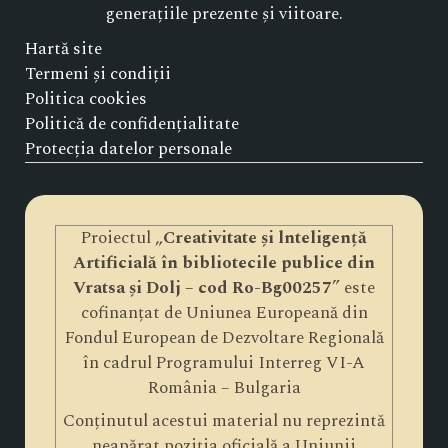
generațiile prezente și viitoare.
Hartă site
Termeni și condiții
Politica cookies
Politică de confidențialitate
Protecția datelor personale
Proiectul „
Creativitate și lnteligență
Artificială în bibliotecile publice din
Vratsa și Dolj – cod Ro-Bg00257
” este
cofinanțat de Uniunea Europeană din
Fondul European de Dezvoltare Regională
în cadrul Programului Interreg VI-A
România – Bulgaria
Conținutul acestui material nu reprezintă
neapărat poziția oficială a Uniunii