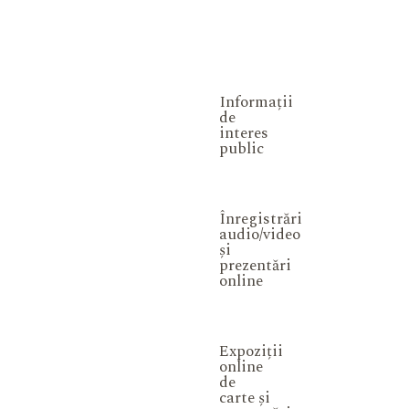
Informații
de
interes
public
Înregistrări
audio/video
și
prezentări
online
Expoziții
online
de
carte și