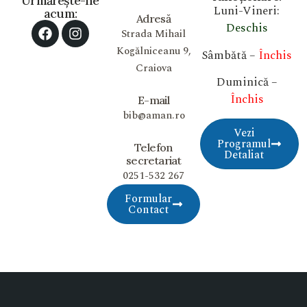
Urmărește-ne
Luni-Vineri:
acum:
Adresă
Deschis
Strada Mihail
Kogălniceanu 9,
Sâmbătă –
Închis
Craiova
Duminică –
Închis
E-mail
bib@aman.ro
Vezi
Programul
Telefon
Detaliat
secretariat
0251-532 267
Formular
Contact