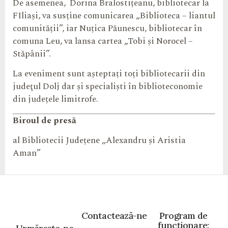
De asemenea, Dorina Bralostițeanu, bibliotecar la
FIliași, va susține comunicarea „Biblioteca – liantul
comunității”, iar Nuțica Păunescu, bibliotecar în
comuna Leu, va lansa cartea „Tobi și Norocel –
Stăpânii”.
La eveniment sunt așteptați toți bibliotecarii din
judeţul Dolj dar și specialiști în biblioteconomie
din județele limitrofe.
Biroul de presă
al Bibliotecii Județene „Alexandru și Aristia
Aman”
Contactează-ne
Program de
funcționare: