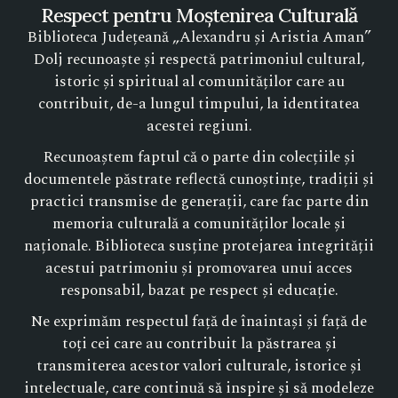
Respect pentru Moștenirea Culturală
Biblioteca Județeană „Alexandru și Aristia Aman”
Dolj recunoaște și respectă patrimoniul cultural,
istoric și spiritual al comunităților care au
contribuit, de-a lungul timpului, la identitatea
acestei regiuni.
Recunoaștem faptul că o parte din colecțiile și
documentele păstrate reflectă cunoștințe, tradiții și
practici transmise de generații, care fac parte din
memoria culturală a comunităților locale și
naționale. Biblioteca susține protejarea integrității
acestui patrimoniu și promovarea unui acces
responsabil, bazat pe respect și educație.
Ne exprimăm respectul față de înaintași și față de
toți cei care au contribuit la păstrarea și
transmiterea acestor valori culturale, istorice și
intelectuale, care continuă să inspire și să modeleze