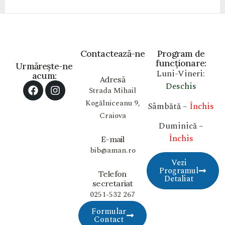
Contactează-ne
Program de
funcționare:
Urmărește-ne
Luni-Vineri:
acum:
Adresă
Deschis
Strada Mihail
Kogălniceanu 9,
Sâmbătă –
Închis
Craiova
Duminică –
Închis
E-mail
bib@aman.ro
Vezi
Programul
Telefon
Detaliat
secretariat
0251-532 267
Formular
Contact