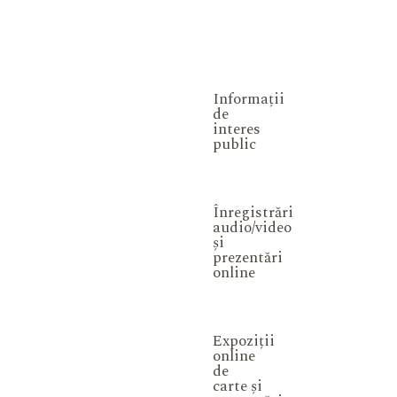
Informații
de
interes
public
Înregistrări
audio/video
și
prezentări
online
Expoziții
online
de
carte și