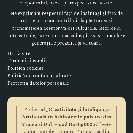
responsabil, bazat pe respect și educație.
Ne exprimăm respectul față de înaintași și față de
toți cei care au contribuit la păstrarea și
transmiterea acestor valori culturale, istorice și
intelectuale, care continuă să inspire și să modeleze
generațiile prezente și viitoare.
Hartă site
Termeni și condiții
Politica cookies
Politică de confidențialitate
Protecția datelor personale
Proiectul „
Creativitate și lnteligență
Artificială în bibliotecile publice din
Vratsa și Dolj – cod Ro-Bg00257
” este
cofinanțat de Uniunea Europeană din