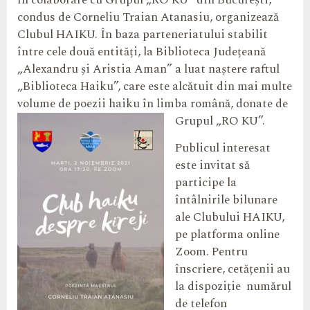
în colaborare cu Grupul „RO KU” din București,
condus de Corneliu Traian Atanasiu, organizează
Clubul HAIKU. În baza parteneriatului stabilit
între cele două entități, la Biblioteca Județeană
„Alexandru și Aristia Aman” a luat naștere raftul
„Biblioteca Haiku”, care este alcătuit din mai multe
volume de poezii haiku în limba română, donate de
Grupul „RO KU”.
Publicul interesat
este invitat să
participe la
întâlnirile bilunare
ale Clubului HAIKU,
pe platforma online
Zoom. Pentru
înscriere, cetățenii au
la dispoziție numărul
de telefon