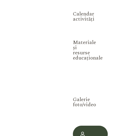
Calendar
activități
Materiale
și
resurse
educaționale
Galerie
foto/video
Contul