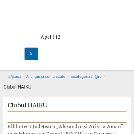
Apel 112
X
Acasă
>
Anunțuri și comunicate
>
necategorizat @ro
>
Clubul HAIKU
Clubul HAIKU
Biblioteca Județeană „Alexandru și Aristia Aman”