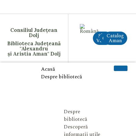
Consiliul Județean
Dolj
Site
Catalog
CreAI
Vechi
Aman
Biblioteca Județeană
"Alexandru
și Aristia Aman" Dolj
Acasă
Despre bibliotecă
Despre
bibliotecă
Descoperă
informații utile