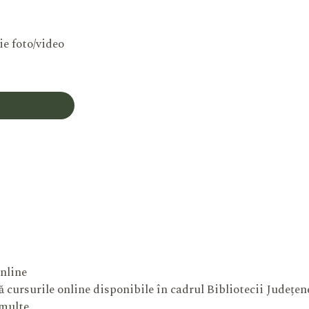
ie foto/video
Contul Meu
nline
 cursurile online disponibile în cadrul Bibliotecii Județe
 multe