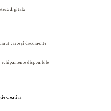
otecă digitală
mut carte și documente
și echipamente disponibile
ie creativă