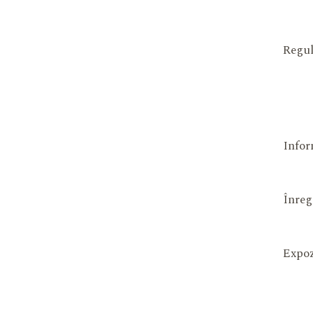
Regul
Infor
Înreg
Expoz