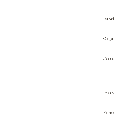
Istor
Organ
Preze
Perso
Proie