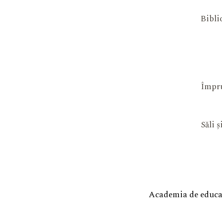
Bibli
Împru
Săli 
Academia de educaț