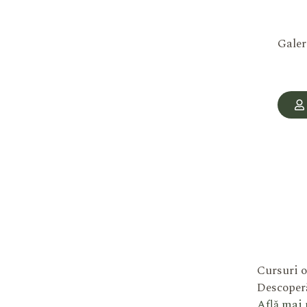
Galer
Cursuri o
Descoperă
Află mai