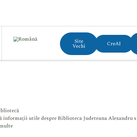
Site
CreAI
Vechi
bliotecă
 informații utile despre Biblioteca Judeteana Alexandru 
 multe