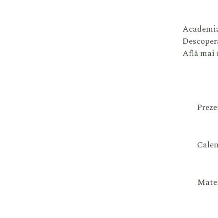
Academia
Descoperă
Află mai
Preze
Calen
Mater