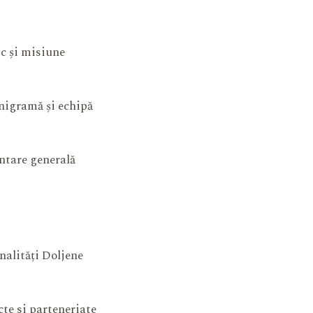
ic și misiune
igramă și echipă
ntare generală
nalități Doljene
cte si parteneriate