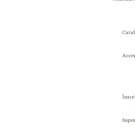
Catal
Acces
Înscr
Supor