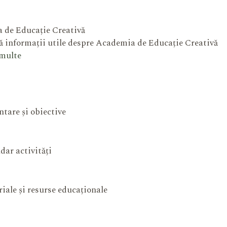
 de Educație Creativă
 informații utile despre Academia de Educație Creativă
 multe
ntare și obiective
dar activități
iale și resurse educaționale