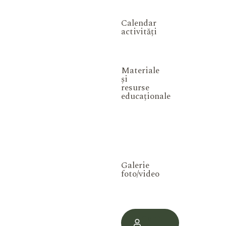
Calendar
activități
Materiale
și
resurse
educaționale
Galerie
foto/video
Contul