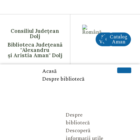
Consiliul Județean
Dolj
Site
Catalog
CreAI
Vechi
Aman
Biblioteca Județeană
"Alexandru
și Aristia Aman" Dolj
Acasă
Despre bibliotecă
Despre
bibliotecă
Descoperă
informații utile