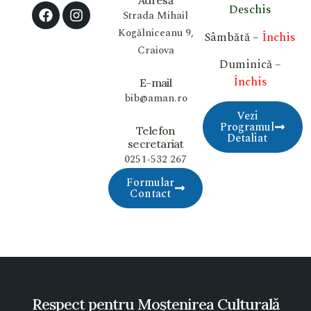
Adresă
Deschis
Strada Mihail
Kogălniceanu 9,
Sâmbătă –
Închis
Craiova
Duminică –
Închis
E-mail
bib@aman.ro
Vezi
Programul
Telefon
Detaliat
secretariat
0251-532 267
Formular
Contact
Respect pentru Moștenirea Culturală