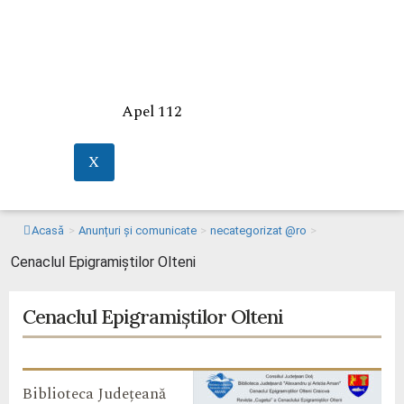
Apel 112
X
Acasă
>
Anunțuri și comunicate
>
necategorizat @ro
>
Cenaclul Epigramiștilor Olteni
Cenaclul Epigramiștilor Olteni
Biblioteca Județeană