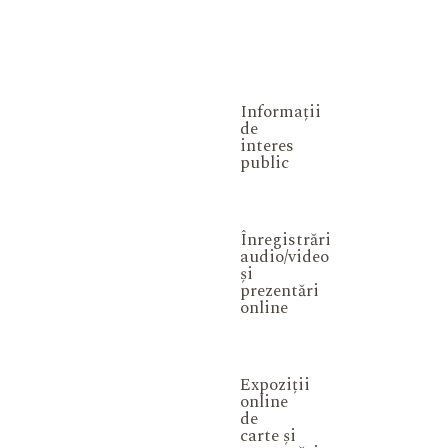
Informații
de
interes
public
Înregistrări
audio/video
și
prezentări
online
Expoziții
online
de
carte și