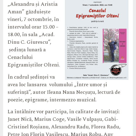
„Alexandru și Aristia
Aman” găzduiește
vineri, 7 octombrie, în
intervalul orar 15.00 –
18.00, în sala „Acad.
Dinu C. Giurescu”,
ședința lunară a
Cenaclului
Epigramiștilor Olteni.
În cadrul ședinței va
avea loc lansarea volumului „Între umor și
suferință”, autor Ileana Nana Necșuțu, lectură de
poezie, epigrame, intermezzo muzical.
La întâlnire vor participa, în calitate de invitați:
Janet Nică, Marius Coge, Vasile Vulpaşu, Gabi-
Cristinel Roşianu, Alexandru Radu, Florea Radu,
Petre Ion Florin Vasilescu, Marius Robu, Any