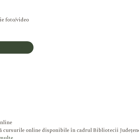
ie foto/video
Contul Meu
nline
 cursurile online disponibile în cadrul Bibliotecii Județe
 multe