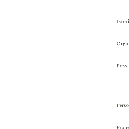
Istor
Organ
Preze
Perso
Proie