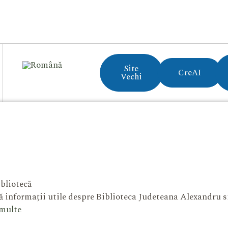
Site
CreAI
Vechi
bliotecă
 informații utile despre Biblioteca Judeteana Alexandru 
 multe