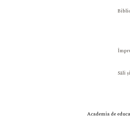
Bibli
Împru
Săli 
Academia de educaț