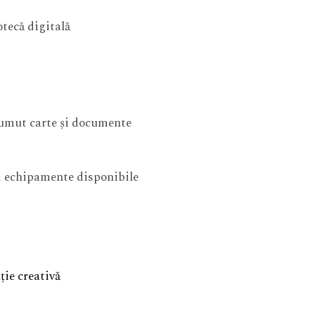
otecă digitală
mut carte și documente
și echipamente disponibile
ie creativă