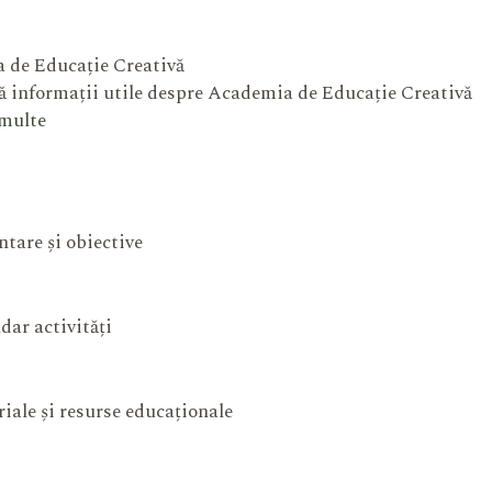
 de Educație Creativă
 informații utile despre Academia de Educație Creativă
 multe
ntare și obiective
dar activități
iale și resurse educaționale