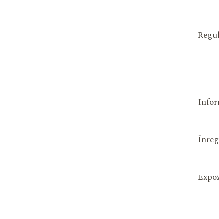
Regul
Infor
Înreg
Expoz