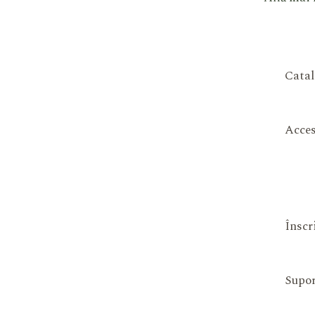
Catal
Acces
Înscr
Supor