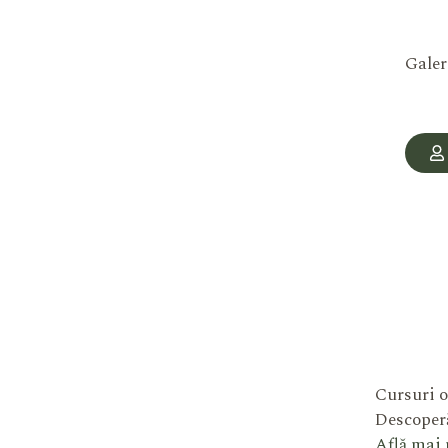
Galer
Cursuri o
Descoperă
Află mai