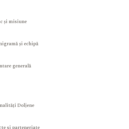
ic și misiune
igramă și echipă
ntare generală
nalități Doljene
cte si parteneriate