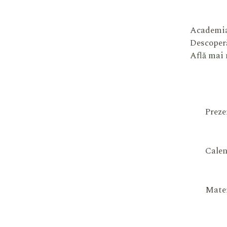
Academia
Descoperă
Află mai
Preze
Calen
Mater