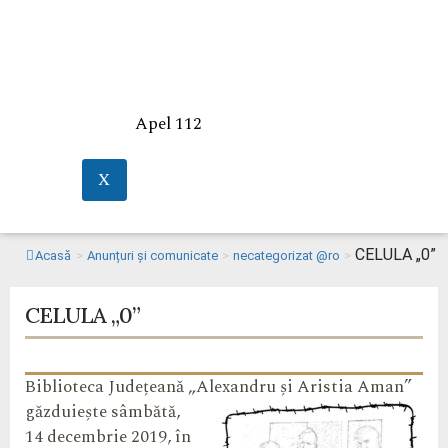
Apel 112
X
CELULA „0”
Acasă
>
Anunțuri și comunicate
>
necategorizat @ro
>
CELULA „0”
Biblioteca Județeană „Alexandru și Aristia Aman”
găzduiește sâmbătă,
14 decembrie 2019, în