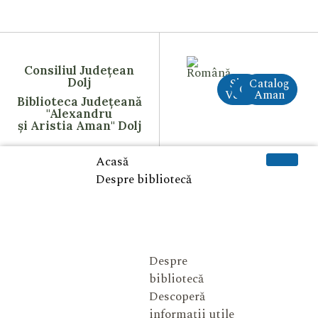
Consiliul Județean
Dolj
Site
Catalog
CreAI
Vechi
Aman
Biblioteca Județeană
"Alexandru
și Aristia Aman" Dolj
Acasă
Despre bibliotecă
Despre
bibliotecă
Descoperă
informații utile