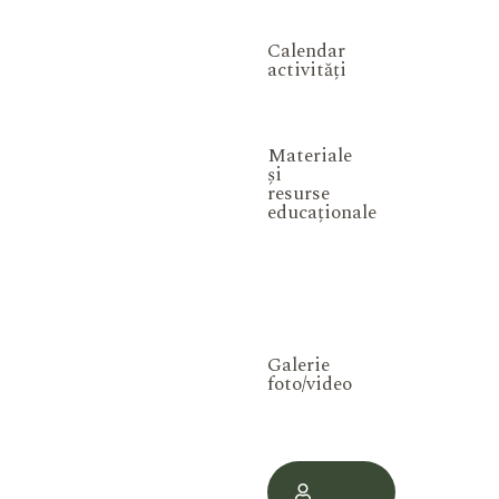
Calendar
activități
Materiale
și
resurse
educaționale
Galerie
foto/video
Contul