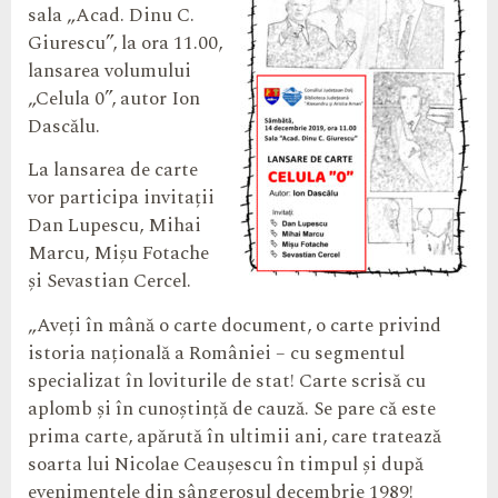
sala „Acad. Dinu C.
Giurescu”, la ora 11.00,
lansarea volumului
„Celula 0”, autor Ion
Dascălu.
La lansarea de carte
vor participa invitații
Dan Lupescu, Mihai
Marcu, Mișu Fotache
și Sevastian Cercel.
„Aveți în mână o carte document, o carte privind
istoria națională a României – cu segmentul
specializat în loviturile de stat! Carte scrisă cu
aplomb și în cunoștință de cauză. Se pare că este
prima carte, apărută în ultimii ani, care tratează
soarta lui Nicolae Ceaușescu în timpul și după
evenimentele din sângerosul decembrie 1989!