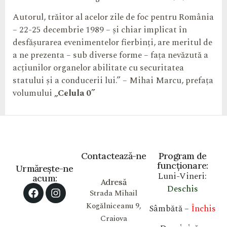
Autorul, trăitor al acelor zile de foc pentru România
– 22-25 decembrie 1989 – și chiar implicat în
desfășurarea evenimentelor fierbinți, are meritul de
a ne prezenta – sub diverse forme – fața nevăzută a
acțiunilor organelor abilitate cu securitatea
statului și a conducerii lui.” – Mihai Marcu, prefața
volumului
„Celula 0”
Contactează-ne
Program de
funcționare:
Urmărește-ne
Luni-Vineri:
acum:
Adresă
Deschis
Strada Mihail
Kogălniceanu 9,
Sâmbătă –
Închis
Craiova