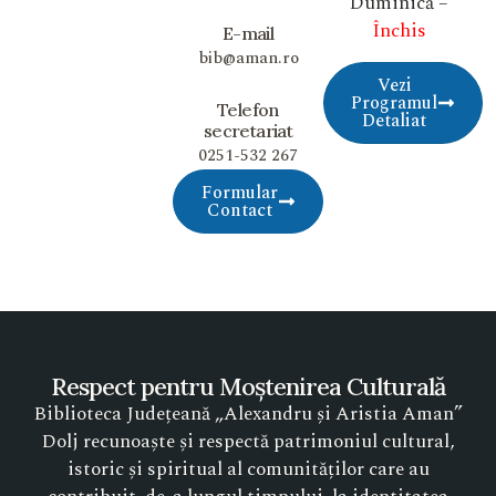
Duminică –
Închis
E-mail
bib@aman.ro
Vezi
Programul
Telefon
Detaliat
secretariat
0251-532 267
Formular
Contact
Respect pentru Moștenirea Culturală
Biblioteca Județeană „Alexandru și Aristia Aman”
Dolj recunoaște și respectă patrimoniul cultural,
istoric și spiritual al comunităților care au