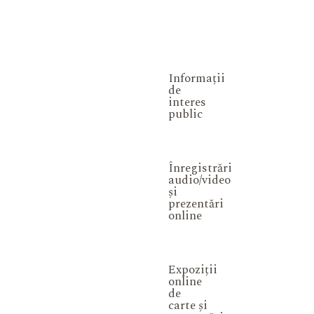
Informații
de
interes
public
Înregistrări
audio/video
și
prezentări
online
Expoziții
online
de
carte și