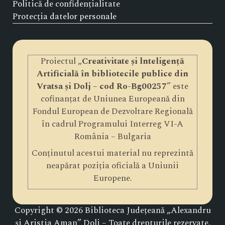
Politică de confidențialitate
Protecția datelor personale
Proiectul „
Creativitate și lnteligență
Artificială în bibliotecile publice din
Vratsa și Dolj – cod Ro-Bg00257
” este
cofinanțat de Uniunea Europeană din
Fondul European de Dezvoltare Regională
în cadrul Programului Interreg VI-A
România – Bulgaria
Conținutul acestui material nu reprezintă
neapărat poziția oficială a Uniunii
Europene.
Copyright © 2026 Biblioteca Județeană „Alexandru
și Aristia Aman” Dolj – Toate drepturile rezervate.