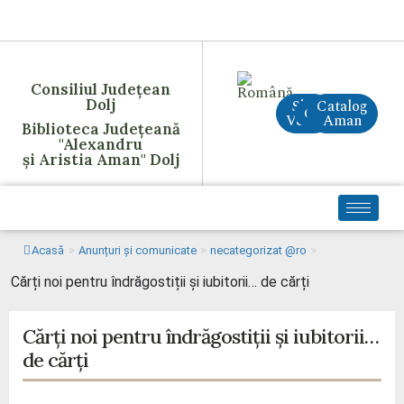
Consiliul Județean
Dolj
Site
Catalog
CreAI
Vechi
Aman
Biblioteca Județeană
"Alexandru
și Aristia Aman" Dolj
Acasă
>
Anunțuri și comunicate
>
necategorizat @ro
>
Cărți noi pentru îndrăgostiții și iubitorii… de cărți
Cărți noi pentru îndrăgostiții și iubitorii…
de cărți