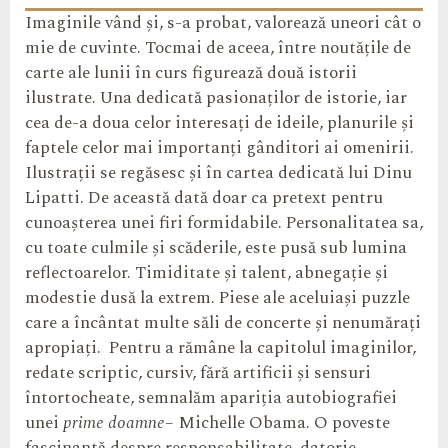
Imaginile vând și, s-a probat, valorează uneori cât o
mie de cuvinte. Tocmai de aceea, între noutățile de
carte ale lunii în curs figurează două istorii
ilustrate. Una dedicată pasionaților de istorie, iar
cea de-a doua celor interesați de ideile, planurile și
faptele celor mai importanți gânditori ai omenirii.
Ilustrații se regăsesc și în cartea dedicată lui Dinu
Lipatti. De această dată doar ca pretext pentru
cunoașterea unei firi formidabile. Personalitatea sa,
cu toate culmile și scăderile, este pusă sub lumina
reflectoarelor. Timiditate și talent, abnegație și
modestie dusă la extrem. Piese ale aceluiași puzzle
care a încântat multe săli de concerte și nenumărați
apropiați. Pentru a rămâne la capitolul imaginilor,
redate scriptic, cursiv, fără artificii și sensuri
întortocheate, semnalăm apariția autobiografiei
unei
prime doamne
– Michelle Obama. O poveste