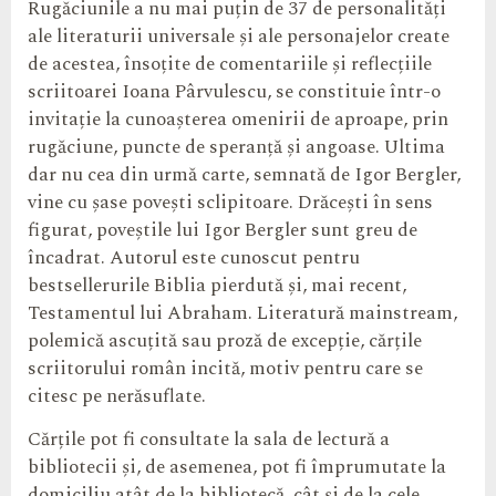
Rugăciunile a nu mai puțin de 37 de personalități
ale literaturii universale și ale personajelor create
de acestea, însoțite de comentariile și reflecțiile
scriitoarei Ioana Pârvulescu, se constituie într-o
invitație la cunoașterea omenirii de aproape, prin
rugăciune, puncte de speranță și angoase. Ultima
dar nu cea din urmă carte, semnată de Igor Bergler,
vine cu șase povești sclipitoare. Drăcești în sens
figurat, poveștile lui Igor Bergler sunt greu de
încadrat. Autorul este cunoscut pentru
bestsellerurile Biblia pierdută și, mai recent,
Testamentul lui Abraham. Literatură mainstream,
polemică ascuțită sau proză de excepție, cărțile
scriitorului român incită, motiv pentru care se
citesc pe nerăsuflate.
Cărțile pot fi consultate la sala de lectură a
bibliotecii și, de asemenea, pot fi împrumutate la
domiciliu atât de la bibliotecă, cât și de la cele