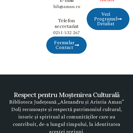
E-mail
bib@aman.ro
Vezi
Programul
Telefon
Detaliat
secretariat
0251-532 267
Formular
Contact
Respect pentru Moștenirea Culturală
Biblioteca Județeană „Alexandru și Aristia Aman”
Dolj recunoaște și respectă patrimoniul cultural,
istoric și spiritual al comunităților care au
contribuit, de-a lungul timpului, la identitatea
acestei regiuni.