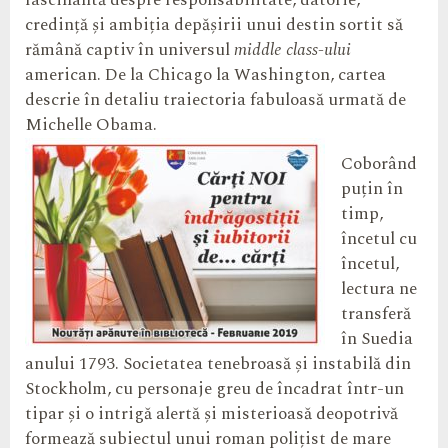
fascinantă despre responsabilitate, datorie,
credință și ambiția depășirii unui destin sortit să
rămână captiv în universul
middle class-ului
american. De la Chicago la Washington, cartea
descrie în detaliu traiectoria fabuloasă urmată de
Michelle Obama.
Coborând
puțin în
timp,
încetul cu
încetul,
lectura ne
transferă
în Suedia
anului 1793. Societatea tenebroasă și instabilă din
Stockholm, cu personaje greu de încadrat într-un
tipar și o intrigă alertă și misterioasă deopotrivă
formează subiectul unui roman polițist de mare