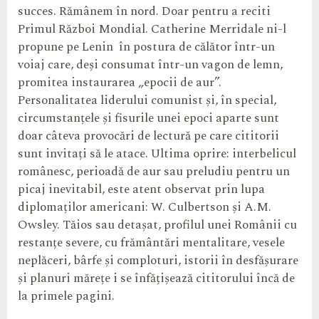
succes. Rămânem în nord. Doar pentru a reciti
Primul Război Mondial. Catherine Merridale ni-l
propune pe Lenin în postura de călător într-un
voiaj care, deși consumat într-un vagon de lemn,
promitea instaurarea „epocii de aur”.
Personalitatea liderului comunist și, în special,
circumstanțele și fisurile unei epoci aparte sunt
doar câteva provocări de lectură pe care cititorii
sunt invitați să le atace. Ultima oprire: interbelicul
românesc, perioadă de aur sau preludiu pentru un
picaj inevitabil, este atent observat prin lupa
diplomaților americani: W. Culbertson și A.M.
Owsley. Tăios sau detașat, profilul unei Românii cu
restanțe severe, cu frământări mentalitare, vesele
neplăceri, bârfe și comploturi, istorii în desfășurare
și planuri mărețe i se înfățișează cititorului încă de
la primele pagini.