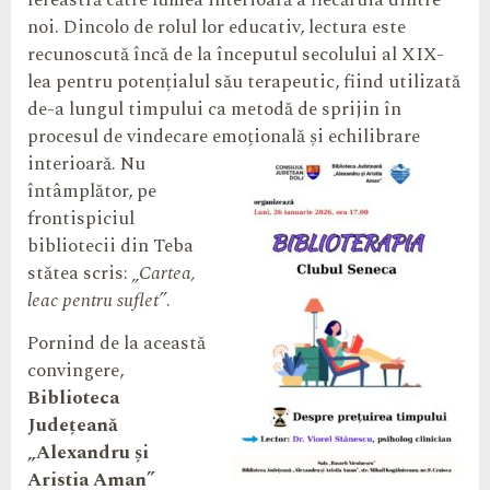
fereastră către lumea interioară a fiecăruia dintre
noi. Dincolo de rolul lor educativ, lectura este
recunoscută încă de la începutul secolului al XIX-
lea pentru potențialul său terapeutic, fiind utilizată
de-a lungul timpului ca metodă de sprijin în
procesul de vindecare emoțională și echilibrare
interioară. Nu
întâmplător, pe
frontispiciul
bibliotecii din Teba
stătea scris:
„Cartea,
leac pentru suflet”
.
Pornind de la această
convingere,
Biblioteca
Județeană
„Alexandru și
Aristia Aman”