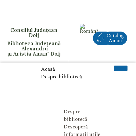
Consiliul Județean
Dolj
Site
Catalog
CreAI
Vechi
Aman
Biblioteca Județeană
"Alexandru
și Aristia Aman" Dolj
Acasă
Despre bibliotecă
Despre
bibliotecă
Descoperă
informații utile