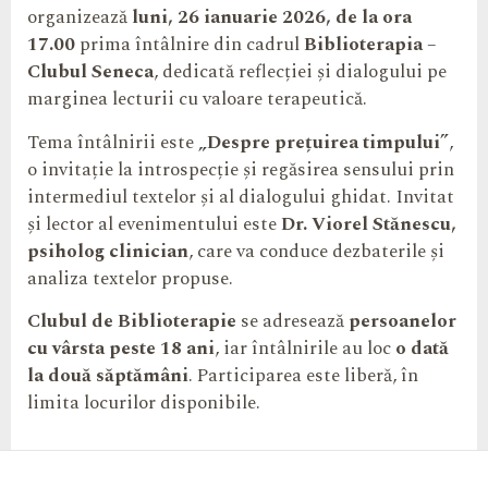
organizează
luni, 26 ianuarie 2026, de la ora
17.00
prima întâlnire din cadrul
Biblioterapi
a
–
Clubul Seneca
, dedicată reflecției și dialogului pe
marginea lecturii cu valoare terapeutică.
Tema întâlnirii este
„Despre prețuirea timpului”
,
o invitație la introspecție și regăsirea sensului prin
intermediul textelor și al dialogului ghidat. Invitat
și lector al evenimentului este
Dr. Viorel Stănescu,
psiholog clinician
, care va conduce dezbaterile și
analiza textelor propuse.
Clubul de Biblioterapie
se adresează
persoanelor
cu vârsta peste 18 ani
, iar întâlnirile au loc
o dată
la două săptămâni
. Participarea este liberă, în
limita locurilor disponibile.