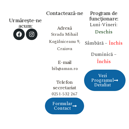
Contactează-ne
Program de
funcționare:
Urmărește-ne
Luni-Vineri:
acum:
Adresă
Deschis
Strada Mihail
Kogălniceanu 9,
Sâmbătă –
Închis
Craiova
Duminică –
Închis
E-mail
bib@aman.ro
Vezi
Programul
Telefon
Detaliat
secretariat
0251-532 267
Formular
Contact