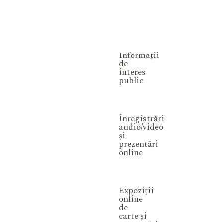
Informații
de
interes
public
Înregistrări
audio/video
și
prezentări
online
Expoziții
online
de
carte și