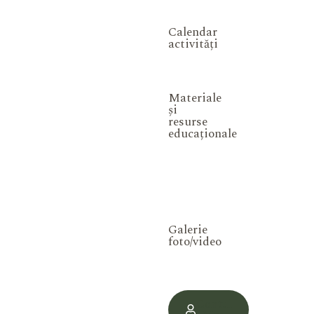
Calendar
activități
Materiale
și
resurse
educaționale
Galerie
foto/video
Contul