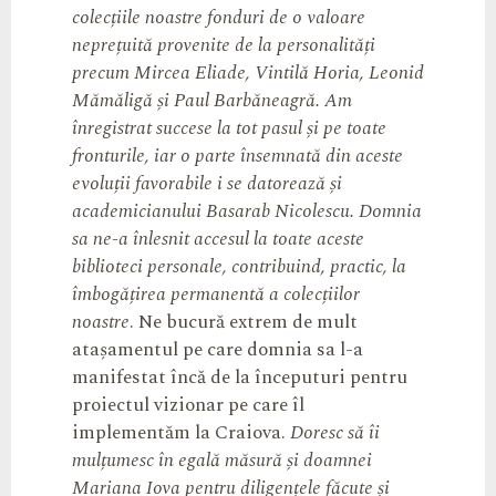
colecțiile noastre fonduri de o valoare
neprețuită provenite de la personalități
precum Mircea Eliade, Vintilă Horia, Leonid
Mămăligă și Paul Barbăneagră. Am
înregistrat succese la tot pasul și pe toate
fronturile, iar o parte însemnată din aceste
evoluții favorabile i se datorează și
academicianului Basarab Nicolescu. Domnia
sa ne-a înlesnit accesul la toate aceste
biblioteci personale, contribuind, practic, la
îmbogățirea permanentă a colecțiilor
noastre
. Ne bucură extrem de mult
atașamentul pe care domnia sa l-a
manifestat încă de la începuturi pentru
proiectul vizionar pe care îl
implementăm la Craiova.
Doresc să îi
mulțumesc în egală măsură și doamnei
Mariana Iova pentru diligențele făcute și