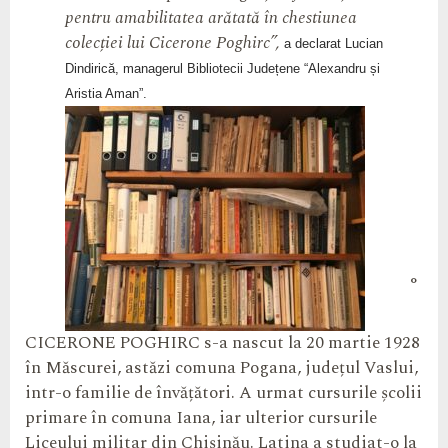
pentru amabilitatea arătată în chestiunea
colecției lui Cicerone Poghirc”,
a declarat Lucian
Dindirică, managerul Bibliotecii Județene “Alexandru și
Aristia Aman”.
°
CICERONE POGHIRC s-a nascut la 20 martie 1928
în Măscurei, astăzi comuna Pogana, județul Vaslui,
intr-o familie de învățători. A urmat cursurile școlii
primare în comuna Iana, iar ulterior cursurile
Liceului militar din Chișinău. Latina a studiat-o la