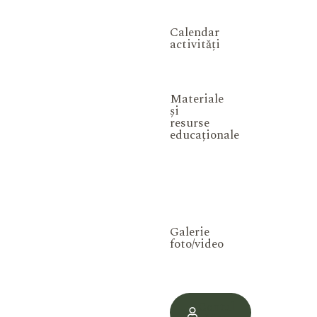
Calendar
activități
Materiale
și
resurse
educaționale
Galerie
foto/video
Contul