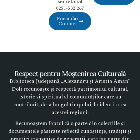
secretariat
0251-532 267
Formular
Contact
Respect pentru Moștenirea Culturală
Biblioteca Județeană „Alexandru și Aristia Aman”
Dolj recunoaște și respectă patrimoniul cultural,
istoric și spiritual al comunităților care au
contribuit, de-a lungul timpului, la identitatea
acestei regiuni.
Recunoaștem faptul că o parte din colecțiile și
documentele păstrate reflectă cunoștințe, tradiții și
practici transmise de generații, care fac parte din