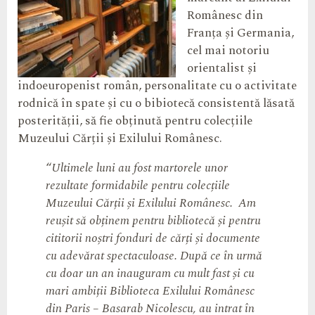
Românesc din
Franța și Germania,
cel mai notoriu
orientalist și
indoeuropenist român, personalitate cu o activitate
rodnică în spate și cu o bibiotecă consistentă lăsată
posterității, să fie obținută pentru colecțiile
Muzeului Cărții și Exilului Românesc.
“
Ultimele luni au fost martorele unor
rezultate formidabile pentru colecțiile
Muzeului Cărții și Exilului Românesc. Am
reușit să obținem pentru bibliotecă și pentru
cititorii noștri fonduri de cărți și documente
cu adevărat spectaculoase. După ce în urmă
cu doar un an inauguram cu mult fast și cu
mari ambiții Biblioteca Exilului Românesc
din Paris – Basarab Nicolescu, au intrat în