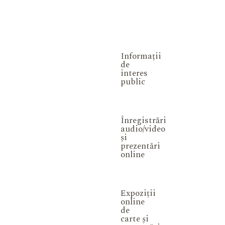
Informații
de
interes
public
Înregistrări
audio/video
și
prezentări
online
Expoziții
online
de
carte și