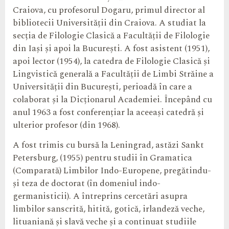
Craiova, cu profesorul Dogaru, primul director al
bibliotecii Universității din Craiova. A studiat la
secția de Filologie Clasică a Facultății de Filologie
din Iași și apoi la București. A fost asistent (1951),
apoi lector (1954), la catedra de Filologie Clasică și
Lingvistică generală a Facultății de Limbi Străine a
Universității din București, perioadă în care a
colaborat și la Dicționarul Academiei. Începând cu
anul 1963 a fost conferențiar la aceeași catedră și
ulterior profesor (din 1968).
A fost trimis cu bursă la Leningrad, astăzi Sankt
Petersburg, (1955) pentru studii în Gramatica
(Comparată) Limbilor Indo-Europene, pregătindu-
și teza de doctorat (în domeniul indo-
germanisticii). A întreprins cercetări asupra
limbilor sanscrită, hitită, gotică, irlandeză veche,
lituaniană și slavă veche și a continuat studiile