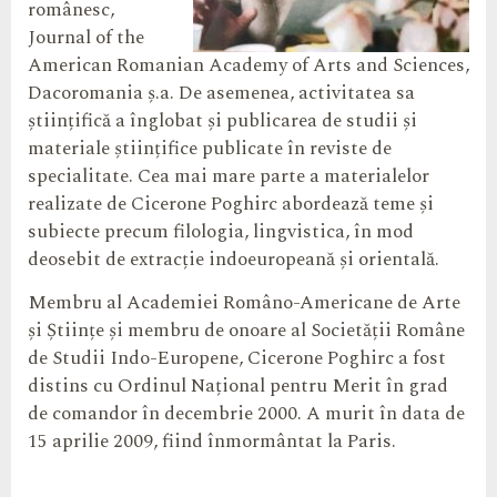
românesc,
Journal of the
American Romanian Academy of Arts and Sciences,
Dacoromania ș.a. De asemenea, activitatea sa
științifică a înglobat și publicarea de studii și
materiale științifice publicate în reviste de
specialitate. Cea mai mare parte a materialelor
realizate de Cicerone Poghirc abordează teme și
subiecte precum filologia, lingvistic
a, în mod
deosebit de extracție indoeuropeană și orientală.
Membru al Academiei Româno-Americane de Arte
și Științe și membru de onoare al Societății Române
de Studii Indo-Europene, Cicerone Poghirc a fost
distins cu Ordinul Național pentru Merit în grad
de comandor în decembrie 2000. A murit în data de
15 aprilie 2009, fiind înmormântat la Paris.