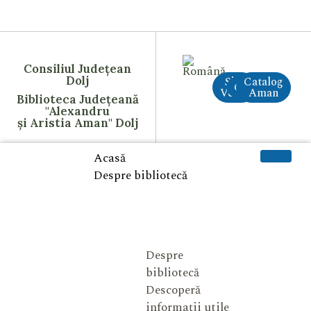
Consiliul Județean
Dolj
Site
Catalog
CreAI
Vechi
Aman
Biblioteca Județeană
"Alexandru
și Aristia Aman" Dolj
Acasă
Despre bibliotecă
Despre
bibliotecă
Descoperă
informații utile