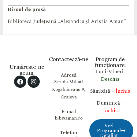
Biroul de presă
Biblioteca Județeană „Alexandru și Aristia Aman”
Contactează-ne
Program de
funcționare:
Urmărește-ne
Luni-Vineri:
acum:
Adresă
Deschis
Strada Mihail
Kogălniceanu 9,
Sâmbătă –
Închis
Craiova
Duminică –
Închis
E-mail
bib@aman.ro
Vezi
Programul
Telefon
Detaliat