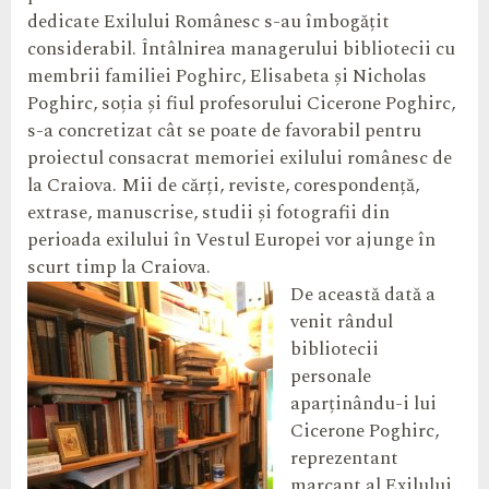
dedicate Exilului Românesc s-au îmbogățit
considerabil. Întâlnirea managerului bibliotecii cu
membrii familiei Poghirc, Elisabeta și Nicholas
Poghirc, soția și fiul profesorului Cicerone Poghirc,
s-a concretizat cât se poate de favorabil pentru
proiectul consacrat memoriei exilului românesc de
la Craiova. Mii de cărți, reviste, corespondență,
extrase, manuscrise, studii și fotografii din
perioada exilului în Vestul Europei vor ajunge în
scurt timp la Craiova.
De această dată a
venit rândul
bibliotecii
personale
aparținându-i lui
Cicerone Poghirc,
reprezentant
marcant al Exilului