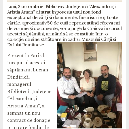
Luni, 2 octombrie, Biblioteca Județeană “Alexandru și
Aristia Aman” a intrat în posesia unui nou fond
excepțional de cărți și documente. Înscrisurile și toate
cărțile, aproximativ 50 de cutii reprezentând câteva mii
de volume și documente, vor ajunge la Craiova în cursul
acestei săptămâni, urmând să se constituie într-o
colecție de sine stătătoare în cadrul Muzeului Cărții și
Exilului Românesc.
Prezent la Paris la
începutul acestei
săptămâni, Lucian
Dindirică,
managerul
Bibliotecii Județene
“Alexandru și
Aristia Aman”, a
semnat un nou
contract de donație
prin care fondurile