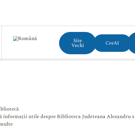
Site
CreAI
Vechi
bliotecă
 informații utile despre Biblioteca Judeteana Alexandru 
 multe