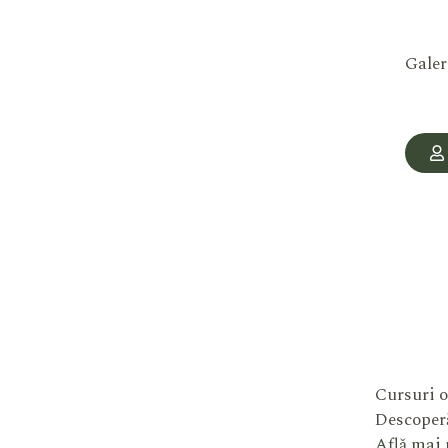
Galer
Cursuri o
Descoperă
Află mai