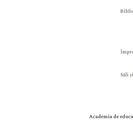
Bibli
Împru
Săli 
Academia de educaț