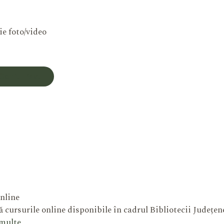
ie foto/video
Contul Meu
nline
 cursurile online disponibile în cadrul Bibliotecii Județe
 multe