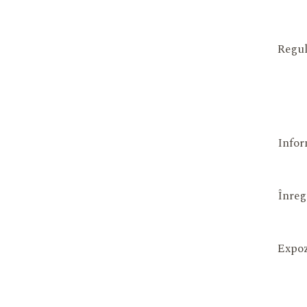
Regul
Infor
Înreg
Expoz