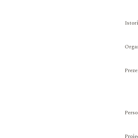
Istor
Organ
Preze
Perso
Proie