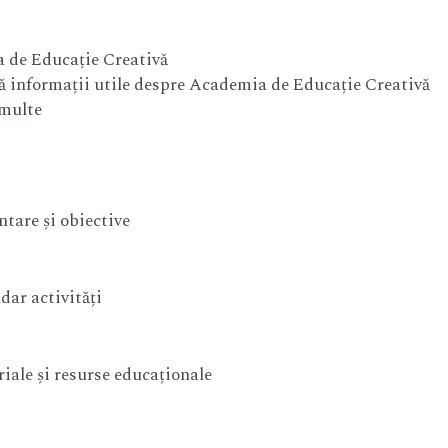
 de Educație Creativă
 informații utile despre Academia de Educație Creativă
 multe
ntare și obiective
dar activități
iale și resurse educaționale