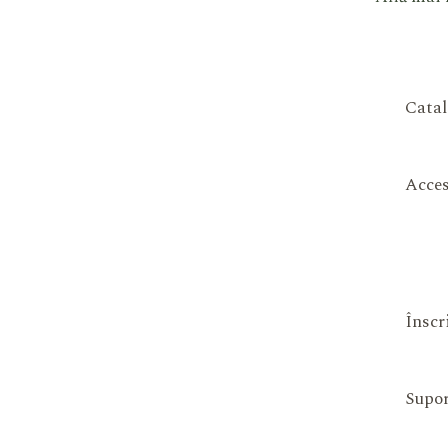
Catal
Acces
Înscr
Supor