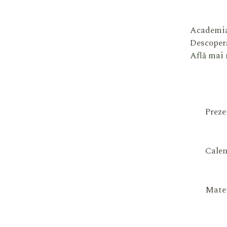
Academia
Descoperă
Află mai
Preze
Calen
Mater