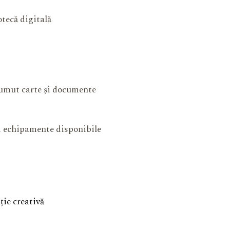
otecă digitală
mut carte și documente
și echipamente disponibile
ie creativă