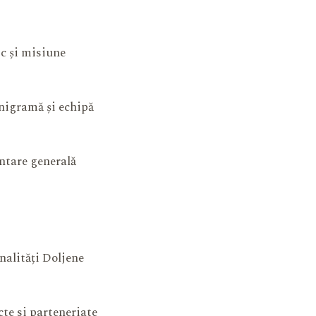
ic și misiune
igramă și echipă
ntare generală
nalități Doljene
cte si parteneriate