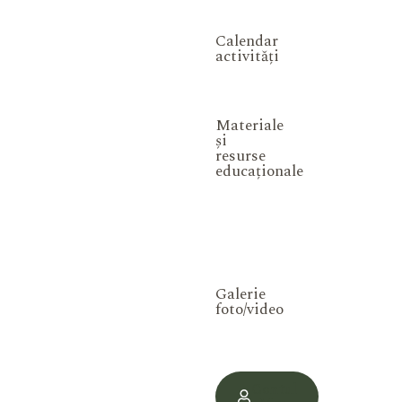
Calendar
activități
Materiale
și
resurse
educaționale
Galerie
foto/video
Contul