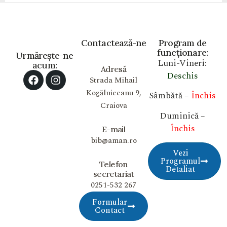
Contactează-ne
Program de
funcționare:
Urmărește-ne
Luni-Vineri:
acum:
Adresă
Deschis
Strada Mihail
Kogălniceanu 9,
Sâmbătă –
Închis
Craiova
Duminică –
Închis
E-mail
bib@aman.ro
Vezi
Programul
Telefon
Detaliat
secretariat
0251-532 267
Formular
Contact