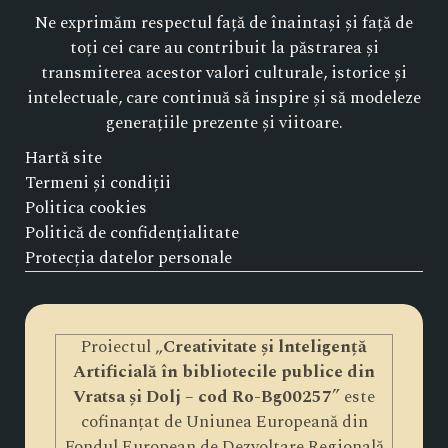
Ne exprimăm respectul față de înaintași și față de
toți cei care au contribuit la păstrarea și
transmiterea acestor valori culturale, istorice și
intelectuale, care continuă să inspire și să modeleze
generațiile prezente și viitoare.
Hartă site
Termeni și condiții
Politica cookies
Politică de confidențialitate
Protecția datelor personale
Proiectul „
Creativitate și lnteligență
Artificială în bibliotecile publice din
Vratsa și Dolj – cod Ro-Bg00257
” este
cofinanțat de Uniunea Europeană din
Fondul European de Dezvoltare Regională