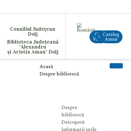
Consiliul Județean
Dolj
Site
Catalog
CreAI
Vechi
Aman
Biblioteca Județeană
"Alexandru
și Aristia Aman" Dolj
Acasă
Despre bibliotecă
Despre
bibliotecă
Descoperă
informații utile