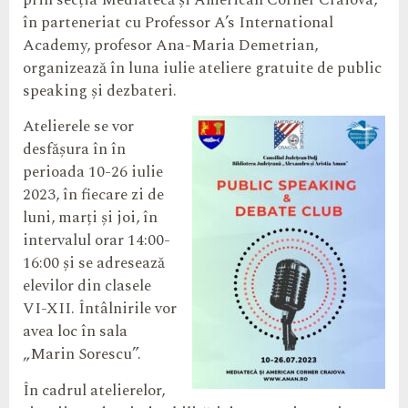
prin secția Mediatecă și American Corner Craiova,
în parteneriat cu Professor A’s International
Academy, profesor Ana-Maria Demetrian,
organizează în luna iulie ateliere gratuite de public
speaking și dezbateri.
Atelierele se vor
desfășura în în
perioada 10-26 iulie
2023, în fiecare zi de
luni, marți și joi, în
intervalul orar 14:00-
16:00 și se adresează
elevilor din clasele
VI-XII. Întâlnirile vor
avea loc în sala
„Marin Sorescu”.
În cadrul atelierelor,