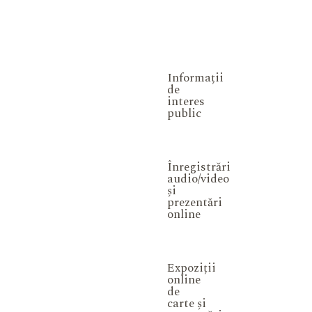
Informații
de
interes
public
Înregistrări
audio/video
și
prezentări
online
Expoziții
online
de
carte și