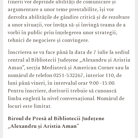
tinerii vor deprinde abilități de comunicare și
argumentare a unor teme prestabilite, își vor
dezvolta abilitățile de gândire critică și de rezolvare
a unor situații, vor învăța să-și învingă teama de a
vorbi în public prin înțelegerea unor strategii,
tehnici de negociere și convingere.
Înscrierea se va face până la data de 7 iulie la sediul
central al Bibliotecii Județene „Alexandru și Aristia
Aman”, secția Mediatecă și American Corner sau la
numărul de telefon 0251-532267, interior 110, de
luni până vineri, în intervalul orar 9:00 -15:00.
Pentru înscriere, doritorii trebuie să cunoască
limba engleză la nivel conversațional. Numărul de
locuri este limitat.
Biroul de Presă al
Bibliotecii Județene
„
Alexandru și Aristia Aman”