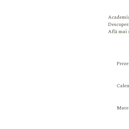
Academia
Descoperă
Află mai
Preze
Calen
Mater