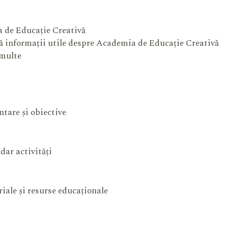
 de Educație Creativă
 informații utile despre Academia de Educație Creativă
 multe
ntare și obiective
dar activități
iale și resurse educaționale