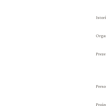
Istor
Organ
Preze
Perso
Proie