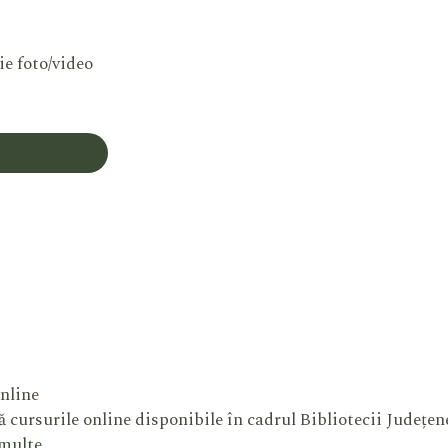
ie foto/video
Contul Meu
nline
 cursurile online disponibile în cadrul Bibliotecii Județe
 multe