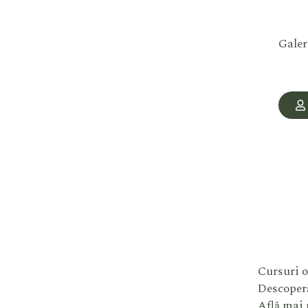
Galer
Cursuri o
Descoperă
Află mai