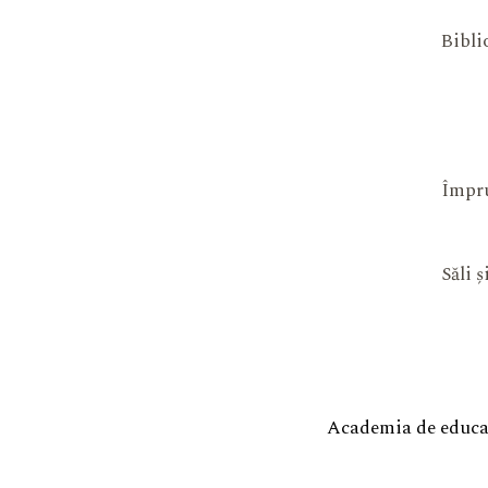
Bibli
Împru
Săli 
Academia de educaț