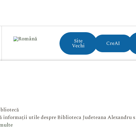
Site
CreAI
Vechi
bliotecă
 informații utile despre Biblioteca Judeteana Alexandru 
 multe