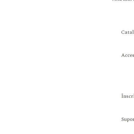
Catal
Acces
Înscr
Supor