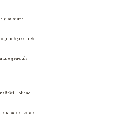
ic și misiune
igramă și echipă
ntare generală
nalități Doljene
cte si parteneriate