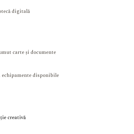
otecă digitală
mut carte și documente
și echipamente disponibile
ie creativă