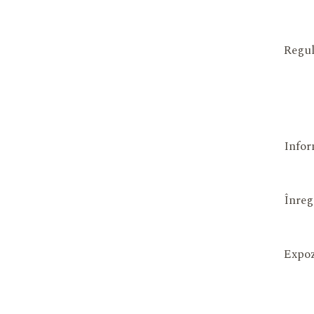
Regul
Infor
Înreg
Expoz