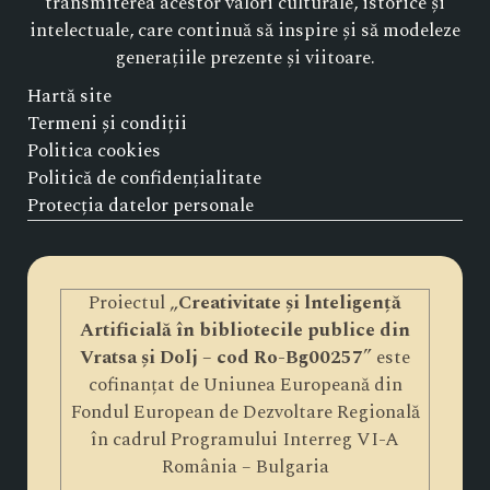
transmiterea acestor valori culturale, istorice și
intelectuale, care continuă să inspire și să modeleze
generațiile prezente și viitoare.
Hartă site
Termeni și condiții
Politica cookies
Politică de confidențialitate
Protecția datelor personale
Proiectul „
Creativitate și lnteligență
Artificială în bibliotecile publice din
Vratsa și Dolj – cod Ro-Bg00257
” este
cofinanțat de Uniunea Europeană din
Fondul European de Dezvoltare Regională
în cadrul Programului Interreg VI-A
România – Bulgaria