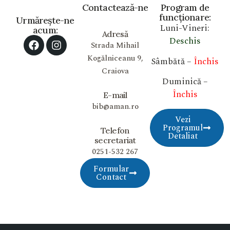
Contactează-ne
Program de
funcționare:
Urmărește-ne
Luni-Vineri:
acum:
Adresă
Deschis
Strada Mihail
Kogălniceanu 9,
Sâmbătă –
Închis
Craiova
Duminică –
Închis
E-mail
bib@aman.ro
Vezi
Programul
Telefon
Detaliat
secretariat
0251-532 267
Formular
Contact