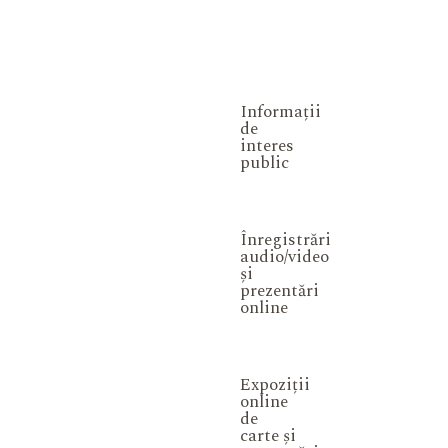
Informații
de
interes
public
Înregistrări
audio/video
și
prezentări
online
Expoziții
online
de
carte și