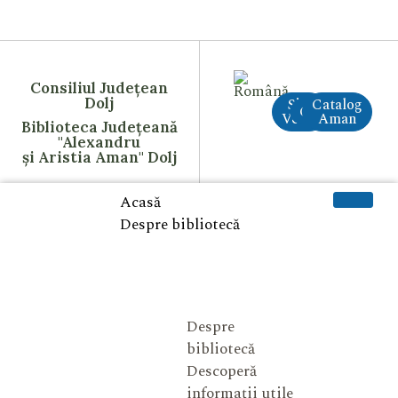
Consiliul Județean
Dolj
Site
Catalog
CreAI
Vechi
Aman
Biblioteca Județeană
"Alexandru
și Aristia Aman" Dolj
Acasă
Despre bibliotecă
Despre
bibliotecă
Descoperă
informații utile