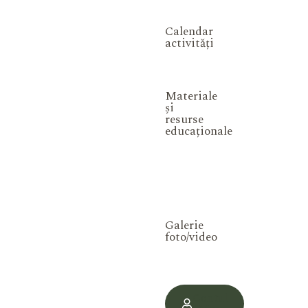
Calendar
activități
Materiale
și
resurse
educaționale
Galerie
foto/video
Contul