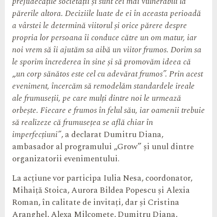
prejudecățile societății și sunt cei mai vulnerabili la
părerile altora. Deciziile luate de ei în aceasta perioadă
a vârstei le determină viitorul și orice părere despre
propria lor persoana îi conduce către un om matur, iar
noi vrem să îi ajutăm sa aibă un viitor frumos. Dorim sa
le sporim încrederea în sine și să promovăm ideea că
„
un corp sănătos este cel cu adevărat frumos”. Prin acest
eveniment, încercăm să remodelăm standardele ireale
ale frumuseții, pe care mulți dintre noi le urmează
orbește. Fiecare e frumos în felul său, iar oamenii trebuie
să realizeze că frumusețea se află chiar în
imperfecțiuni”
, a declarat Dumitru Diana,
ambasador al programului „Grow” și unul dintre
organizatorii evenimentului.
La acțiune vor participa Iulia Nesa, coordonator,
Mihaiță Stoica, Aurora Bildea Popescu și Alexia
Roman, în calitate de invitați, dar și Cristina
Aranghel, Alexa Milcomete, Dumitru Diana,