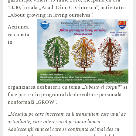
găzduiește vineri, 15 iunie 2018, începând cu ora
13:30, în sala „Acad. Dinu C. Giurescu”, activitatea
„About growing in loving ourselves’’.
Acțiunea
va consta
în
organizarea dezbaterii cu tema „
Iubeste-ti corpul!”
și
face parte din
programul de dezvoltare personală
nonformală „GROW”.
„
Mesajul pe care incercam sa il transmitem este unul de
actualitate, care interesează pe toata lumea.
Adolescenții sunt cei care se confruntă cel mai des cu