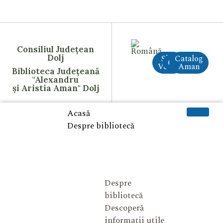
Consiliul Județean
Dolj
Site
Catalog
CreAI
Vechi
Aman
Biblioteca Județeană
"Alexandru
și Aristia Aman" Dolj
Acasă
Despre bibliotecă
Despre
bibliotecă
Descoperă
informații utile