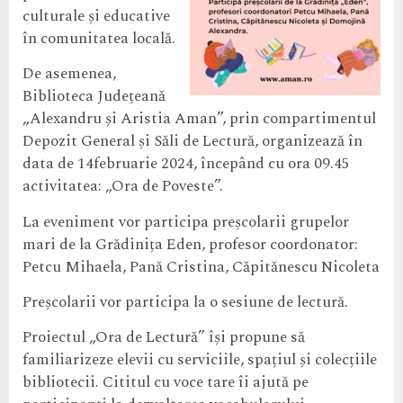
culturale și educative
în comunitatea locală.
De asemenea,
Biblioteca Județeană
„Alexandru și Aristia Aman”, prin compartimentul
Depozit General și Săli de Lectură, organizează în
data de 14februarie 2024, începând cu ora 09.45
activitatea: „Ora de Poveste”.
La eveniment vor participa preșcolarii grupelor
mari de la Grădinița Eden, profesor coordonator:
Petcu Mihaela, Pană Cristina, Căpitănescu Nicoleta
Preșcolarii vor participa la o sesiune de lectură.
Proiectul „Ora de Lectură” își propune să
familiarizeze elevii cu serviciile, spațiul și colecțiile
bibliotecii. Cititul cu voce tare îi ajută pe