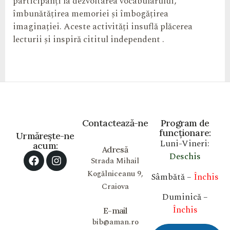
participanți la dezvoltarea vocabularului,
îmbunătățirea memoriei și îmbogățirea
imaginației. Aceste activități insuflă plăcerea
lecturii și inspiră cititul independent .
Contactează-ne
Program de
funcționare:
Urmărește-ne
Luni-Vineri:
acum:
Adresă
Deschis
Strada Mihail
Kogălniceanu 9,
Sâmbătă –
Închis
Craiova
Duminică –
Închis
E-mail
bib@aman.ro