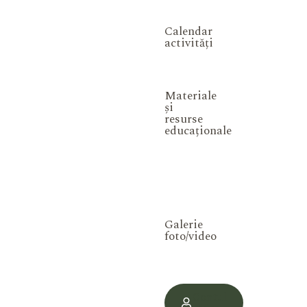
Calendar
activități
Materiale
și
resurse
educaționale
Galerie
foto/video
Contul