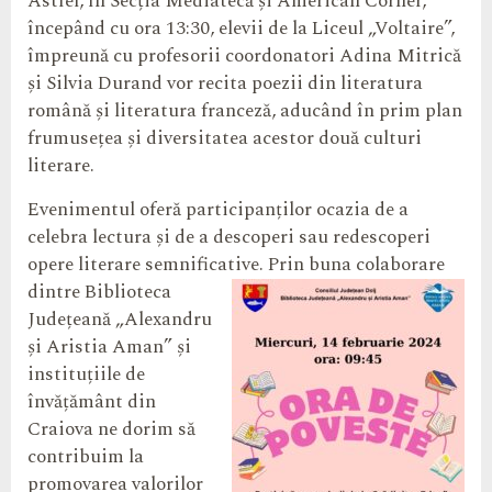
Astfel, în Secția Mediatecă și American Corner,
începând cu ora 13:30, elevii de la Liceul „Voltaire”,
împreună cu profesorii coordonatori Adina Mitrică
și Silvia Durand vor recita poezii din literatura
română și literatura franceză, aducând în prim plan
frumusețea și diversitatea acestor două culturi
literare.
Evenimentul oferă participanților ocazia de a
celebra lectura și de a descoperi sau redescoperi
opere literare semnificative. Prin buna
colaborare
dintre Biblioteca
Județeană „Alexandru
și Aristia Aman” și
instituțiile de
învățământ din
Craiova ne dorim să
contribuim la
promovarea valorilor