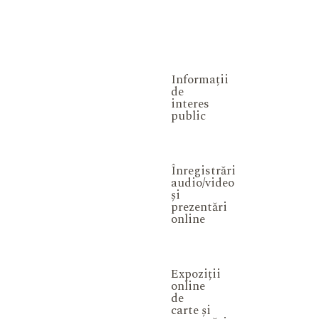
Informații
de
interes
public
Înregistrări
audio/video
și
prezentări
online
Expoziții
online
de
carte și