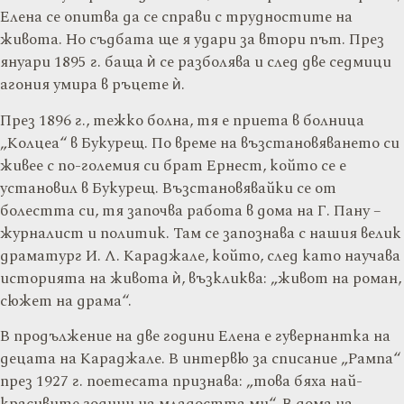
Елена се опитва да се справи с трудностите на
живота. Но съдбата ще я удари за втори път. През
януари 1895 г. баща ѝ се разболява и след две седмици
агония умира в ръцете ѝ.
През 1896 г., тежко болна, тя е приета в болница
„Колцеа“ в Букурещ. По време на възстановяването си
живее с по-големия си брат Ернест, който се е
установил в Букурещ. Възстановявайки се от
болестта си, тя започва работа в дома на Г. Пану –
журналист и политик. Там се запознава с нашия велик
драматург И. Л. Караджале, който, след като научава
историята на живота ѝ, възкликва: „живот на роман,
сюжет на драма“.
В продължение на две години Елена е гувернантка на
децата на Караджале. В интервю за списание „Рампа“
през 1927 г. поетесата признава: „това бяха най-