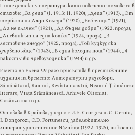
Пише детска литература, като повечето томове са в
стихове: „За деца“ (I, 1913; II, 1920), „Деца“ (1913), „От
торбата на Дядо Коледа“ (1920), „Бобочица“ (1921),
„Да не плачем“ (1921), „Да бъдем добри“ (1922, проза),
„Дневникът на една котка“ (1924, проза), „В
лястовиче гнездо“ (1925, проза), „Той кудкудяка
дървено яйце“ (1943), „В една коледна нощ“ (1944), „4
пакостливи чревоугодника“ (1944) и др.
Името на Елена Фараго присъства в престижните
издания на времето: Литературни разговори,
Sămănătorul, Ramuri, Revista noastră, Neamul Țrămânesc
literare, Viața Șrămânească, Arhivele Olteniai,
Cosânzeana и др.
Основава в Крайова, заедно с И.Б. Georgescu, C. Gerota,
I. Dongorozi, C.D. Fortunescu, забележително
литературно списание Năzuința (1922–1925), на което