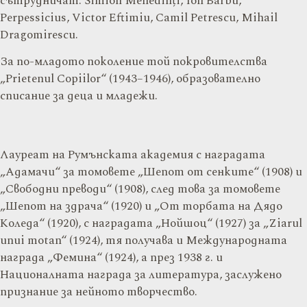
сътрудничат: Simion Mehedinți, Ion Barbu,
Perpessicius, Victor Eftimiu, Camil Petrescu, Mihail
Dragomirescu.
За по-младото поколение той покровителства
„Prietenul Copiilor“ (1943–1946), образователно
списание за деца и младежи.
Лауреат на Румънската академия с наградата
„Адамачи“ за томовете „Шепот от сенките“ (1908) и
„Свободни преводи“ (1908), след това за томовете
„Шепот на здрача“ (1920) и „От торбата на Дядо
Коледа“ (1920), с наградата „Нойшоц“ (1927) за „Ziarul
unui motan“ (1924), тя получава и Международната
награда „Фемина“ (1924), а през 1938 г. и
Националната награда за литература, заслужено
признание за нейното творчество.