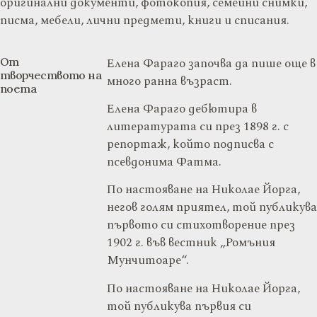
оригинални документи, фотокопия, семейни снимки,
писма, мебели, лични предмети, книги и списания.
От
Елена Фараго започва да пише още в
творчеството на
много ранна възраст.
поета
Елена Фараго дебютира в
литературата си през 1898 г. с
репортаж, който подписва с
псевдонима Фатма.
По настояване на Николае Йорга,
негов голям приятел, той публикува
първото си стихотворение през
1902 г. във вестник „Ромъния
Мунчитоаре“.
По настояване на Николае Йорга,
той публикува първия си