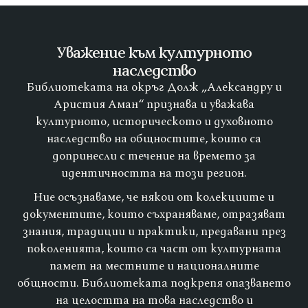
Уважение към културното
наследство
Библиотеката на окръг Долж „Александру и
Аристия Аман“ признава и уважава
културното, историческото и духовното
наследство на общностите, които са
допринесли с течение на времето за
идентичността на този регион.
Ние осъзнаваме, че някои от колекциите и
документите, които съхраняваме, отразяват
знания, традиции и практики, предавани през
поколенията, които са част от културната
памет на местните и националните
общности. Библиотеката подкрепя опазването
на целостта на това наследство и