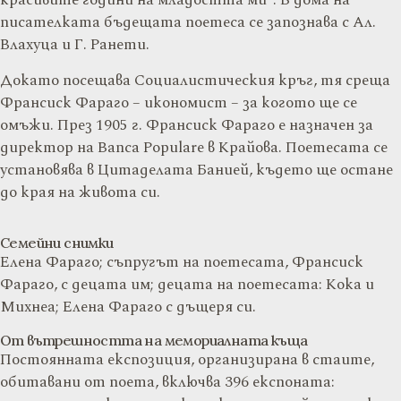
красивите години на младостта ми“. В дома на
писателката бъдещата поетеса се запознава с Ал.
Влахуца и Г. Ранети.
Докато посещава Социалистическия кръг, тя среща
Франсиск Фараго – икономист – за когото ще се
омъжи. През 1905 г. Франсиск Фараго е назначен за
директор на Banca Populare в Крайова. Поетесата се
установява в Цитаделата Банией, където ще остане
до края на живота си.
Семейни снимки
Елена Фараго; съпругът на поетесата, Франсиск
Фараго, с децата им; децата на поетесата: Кока и
Михнеа; Елена Фараго с дъщеря си.
От вътрешността на мемориалната къща
Постоянната експозиция, организирана в стаите,
обитавани от поета, включва 396 експоната: