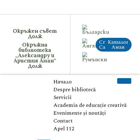
Окръжен съвет
Долж
Стар
Каталог
Окръжна
Сайт
Аман
библиотека
„Александру и
Аристия Аман“
Долж
Начало
Despre bibliotecă
Servicii
Academia de educație creativă
Evenimente și noutăți
Contact
Apel 112