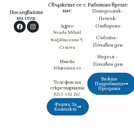
Свържете се с
Работно време:
нас
Понеделник-
Последвайте
ни сега:
Петък:
Отворено
Адрес
Strada Mihail
Събота –
Kogălniceanu 9,
Почивен ден
Craiova
Неделя –
Имейл
Почивен ден
bib@aman.ro
Вижте
Телефон на
Подробната
секретариата
Програма
0251-532 267
Форма За
Контакт