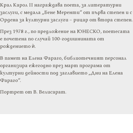
Крал Карол II награждава поета, за литературни
заслуги, с медала „Бене Меренти“ от първа степен и с
Ордена за културни заслуги – рицар от втора степен.
През 1978 г., по предложение на ЮНЕСКО, поетесата
е почетена по случай 100-годишнината от
рождението ѝ.
В памет на Елена Фараго, библиотечният персонал
организира ежегодно през март програма от
културни дейности под заглавието „Дни на Елена
Фараго“.
Портрет от В. Велисарат.