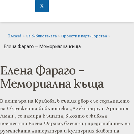
X
Acasă
>
За библиотеката
>
Проекти и партньорства
>
Елена Фараго – Мемориална къща
Елена Фараго –
Мемориална къща
В центъра на Крайова, в същия двор със седалището
на Окръжната библиотека „Александру и Аристия
Аман“, се намира къщата, в която е живяла
поетесата Елена Фараго, блестящ представител на
румънската литература и културния живот на