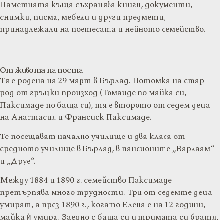
Паметната къща съхранява книги, документи,
снимки, писма, мебели и други предмети,
принадлежали на поетесата и нейното семейство.
От живота на поета
Тя е родена на 29 март в Бърлад. Потомка на стар
род от гръцки произход (Томаиде по майка си,
Паксимаде по баща си), тя е второто от седем деца
на Анастасия и Франсиск Паксимаде.
Те посещават начално училище и два класа от
средното училище в Бърлад, в пансионите „Варлаам“
и „Друе“.
Между 1884 и 1890 г. семейство Паксимаде
претърпява много трудности. Три от седемте деца
умират, а през 1890 г., когато Елена е на 12 години,
майка ѝ умира. Заедно с баща си и тримата си братя,