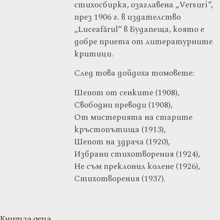
стихосбирка, озаглавена „Versuri“,
през 1906 г. в издателство
„Luceafărul“ в Будапеща, която е
добре приета от литературните
критици.
След това дойдоха томовете:
Шепот от сенките (1908),
Свободни преводи (1908),
От мистерията на старите
кръстопътища (1913),
Шепот на здрача (1920),
Избрани стихотворения (1924),
Не съм преклонил колене (1926),
Стихотворения (1937).
Книги за деца