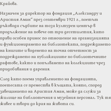
Крайова.
Назначен за директор на фондация „Александру и
Аристия Аман“ през септември 1921 г., поетът
ръководи съдбите на този културен център в
продължение на повече от три десетилетия, като
прави особен принос по отношение на организацията
и функционирането на библиотеката, подреждането
на книгите и воденето на точна отчетност за
подреждането на публикациите по библиотечните
рафтове, както и попълването на колекциите чрез
придобивания и дарения.
След като поема управлението на фондацията,
поетесата се премества в къщата, която, според
завещанието на Аристия Аман, може да служи за
жилище на библиотечния и музейния персонал. Тук тя
живее и твори до края на живота си.