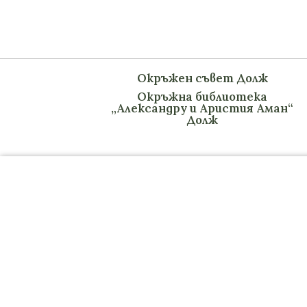
Окръжен съвет Долж
Окръжна библиотека
„Александру и Аристия Аман“
Долж