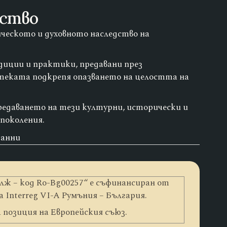
дство
ческото и духовното наследство на
диции и практики, предавани през
теката подкрепя опазването на целостта на
редаването на тези културни, исторически и
поколения.
данни
ж – код Ro-Bg00257“ е съфинансиран от
Interreg VI-A Румъния – България.
позиция на Европейския съюз.