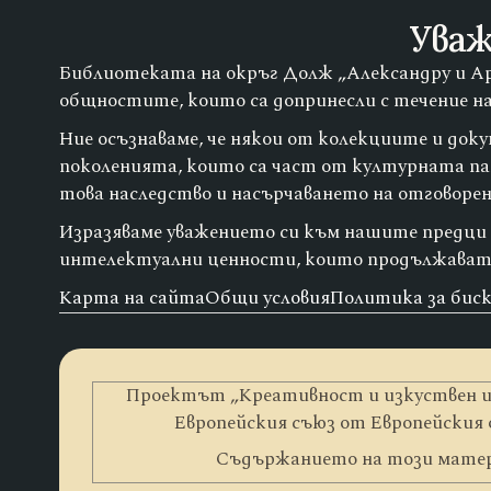
Уваж
Библиотеката на окръг Долж „Александру и Ар
общностите, които са допринесли с течение н
Ние осъзнаваме, че някои от колекциите и док
поколенията, които са част от културната п
това наследство и насърчаването на отговорен 
Изразяваме уважението си към нашите предци и
интелектуални ценности, които продължават
Карта на сайта
Общи условия
Политика за бис
Проектът „Креативност и изкуствен ин
Европейския съюз от Европейския 
Съдържанието на този матери