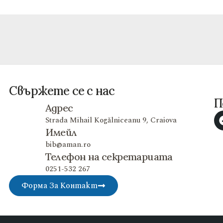
Свържете се с нас
П
Адрес
Strada Mihail Kogălniceanu 9, Craiova
Имейл
bib@aman.ro
Телефон на секретариата
0251-532 267
Форма За Контакт