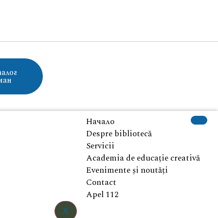
алог
ман
Начало
Despre bibliotecă
Servicii
Academia de educație creativă
Evenimente și noutăți
Contact
Apel 112
X