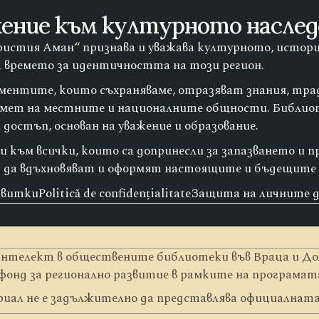
ение към културното насле
истия Аман“ признава и уважава културното, истори
а времето за идентичността на този регион.
ументите, които съхраняваме, отразяват знания, тра
амет на местните и националните общности. Библио
достъп, основан на уважение и образование.
 към всички, които са допринесли за запазването и п
 да вдъхновяват и оформят настоящите и бъдещите 
квитки
Politică de confidențialitate
Защита на личните 
телект в обществените библиотеки във Враца и Дол
фонд за регионално развитие в рамките на програмата 
ал не е задължително да представлява официалната 