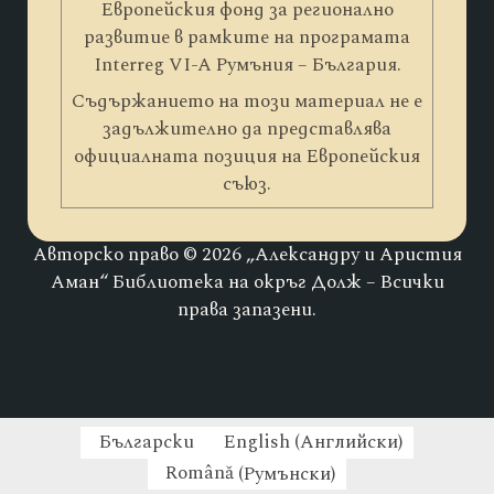
Европейския фонд за регионално
развитие в рамките на програмата
Interreg VI-A Румъния – България.
Съдържанието на този материал не е
задължително да представлява
официалната позиция на Европейския
съюз.
Авторско право © 2026 „Александру и Аристия
Аман“ Библиотека на окръг Долж – Всички
права запазени.
Български
English
(
Английски
)
Română
(
Румънски
)