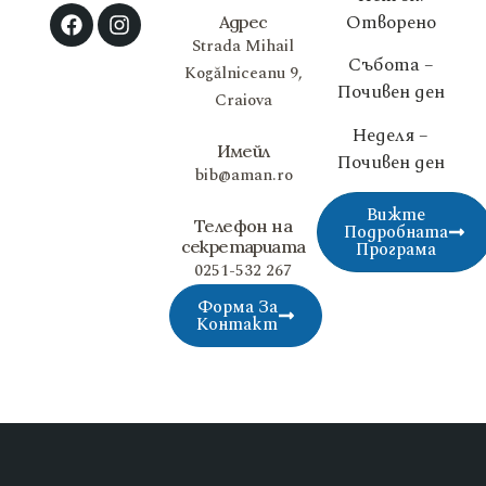
Отворено
Адрес
Strada Mihail
Събота –
Kogălniceanu 9,
Почивен ден
Craiova
Неделя –
Имейл
Почивен ден
bib@aman.ro
Вижте
Телефон на
Подробната
секретариата
Програма
0251-532 267
Форма За
Контакт