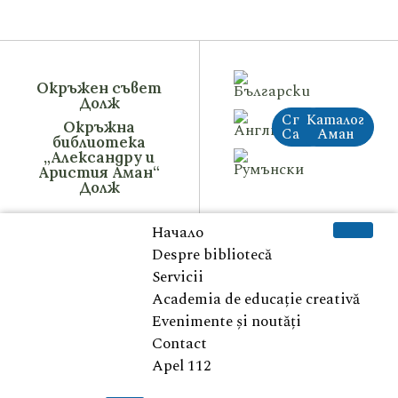
Окръжен съвет
Долж
Стар
Каталог
Окръжна
Сайт
Аман
библиотека
„Александру и
Аристия Аман“
Долж
Начало
Despre bibliotecă
Servicii
Academia de educație creativă
Evenimente și noutăți
Contact
Apel 112