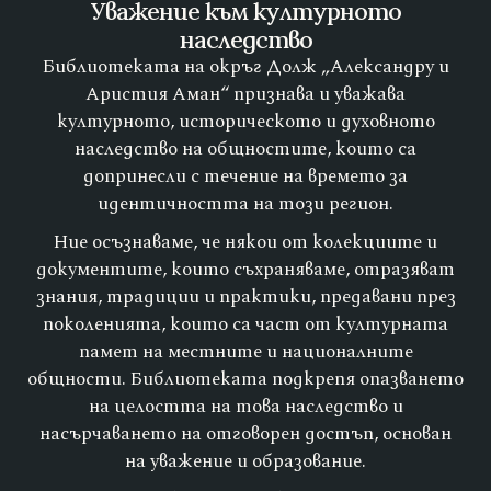
Уважение към културното
наследство
Библиотеката на окръг Долж „Александру и
Аристия Аман“ признава и уважава
културното, историческото и духовното
наследство на общностите, които са
допринесли с течение на времето за
идентичността на този регион.
Ние осъзнаваме, че някои от колекциите и
документите, които съхраняваме, отразяват
знания, традиции и практики, предавани през
поколенията, които са част от културната
памет на местните и националните
общности. Библиотеката подкрепя опазването
на целостта на това наследство и
насърчаването на отговорен достъп, основан
на уважение и образование.