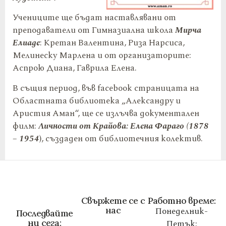
Учениците ще бъдат наставлявани от
преподаватели от Гимназиална школа
Мирча
Елиаде
: Кретан Валентина, Риза Нарсиса,
Мелинеску Марлена и от организаторите:
Аспрою Диана, Гаврила Елена.
В същия период, във facebook страницата на
Областната библиотека „Александру и
Аристия Аман“, ще се излъчва документален
филм:
Личности от Крайова: Елена Фараго (1878
– 1954
), създаден от библиотечния колектив.
Свържете се с
Работно време:
нас
Понеделник-
Последвайте
ни сега:
Петък: