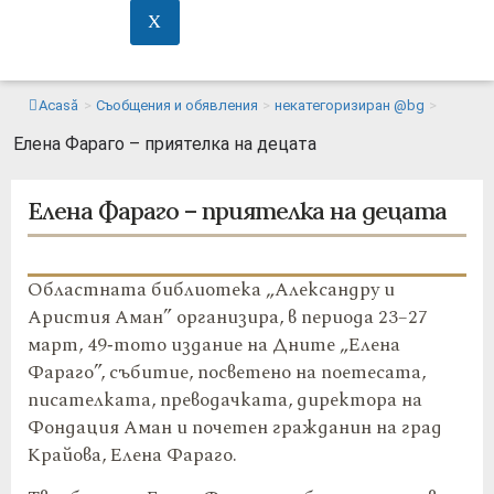
X
Acasă
>
Съобщения и обявления
>
некатегоризиран @bg
>
Елена Фараго – приятелка на децата
Елена Фараго – приятелка на децата
Областната библиотека „Александру и
Аристия Аман” организира, в периода 23–27
март, 49‑тото издание на Дните „Елена
Фараго”, събитие, посветено на поетесата,
писателката, преводачката, директора на
Фондация Аман и почетен гражданин на град
Крайова, Елена Фараго.