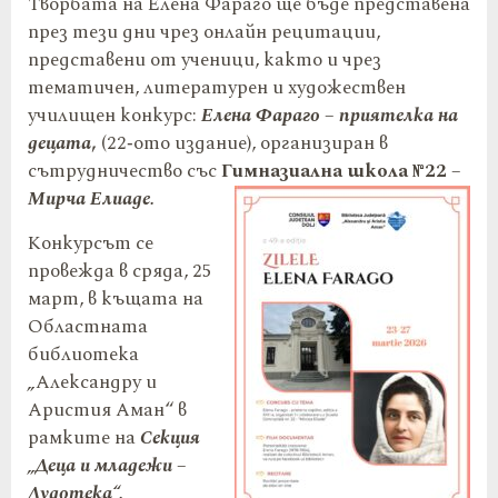
Творбата на Елена Фараго ще бъде представена
през тези дни чрез онлайн рецитации,
представени от ученици, както и чрез
тематичен, литературен и художествен
училищен конкурс:
Елена Фараго – приятелка на
децата
,
(22‑ото издание), организиран в
сътрудничество със
Гимназиална школа №22
–
Мирча Елиаде.
Конкурсът се
провежда в сряда, 25
март, в къщата на
Областната
библиотека
„
Александру и
Аристия Аман“ в
рамките на
Секция
„Деца и младежи –
Лудотека“.