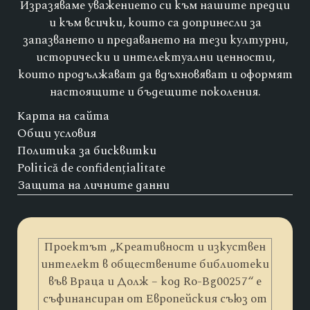
Изразяваме уважението си към нашите предци
и към всички, които са допринесли за
запазването и предаването на тези културни,
исторически и интелектуални ценности,
които продължават да вдъхновяват и оформят
настоящите и бъдещите поколения.
Карта на сайта
Общи условия
Политика за бисквитки
Politică de confidențialitate
Защита на личните данни
Проектът „Креативност и изкуствен
интелект в обществените библиотеки
във Враца и Долж – код Ro-Bg00257“ е
съфинансиран от Европейския съюз от