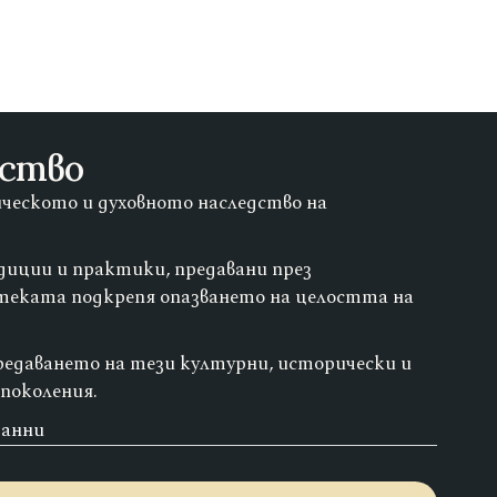
дство
ческото и духовното наследство на
диции и практики, предавани през
теката подкрепя опазването на целостта на
редаването на тези културни, исторически и
поколения.
данни