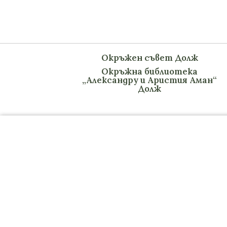
Окръжен съвет Долж
Окръжна библиотека
„Александру и Аристия Аман“
Долж