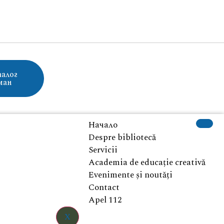
алог
ман
Начало
Despre bibliotecă
Servicii
Academia de educație creativă
Evenimente și noutăți
Contact
Apel 112
X