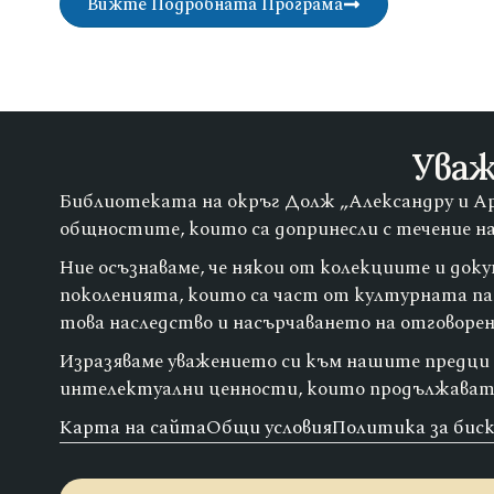
Вижте Подробната Програма
Уваж
Библиотеката на окръг Долж „Александру и Ар
общностите, които са допринесли с течение н
Ние осъзнаваме, че някои от колекциите и док
поколенията, които са част от културната п
това наследство и насърчаването на отговорен 
Изразяваме уважението си към нашите предци и
интелектуални ценности, които продължават
Карта на сайта
Общи условия
Политика за бис