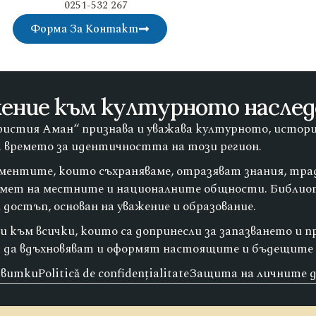
0251-532 267
Форма За Контакт
ение към културното насле
истия Аман“ признава и уважава културното, истори
а времето за идентичността на този регион.
ументите, които съхраняваме, отразяват знания, тра
амет на местните и националните общности. Библио
достъп, основан на уважение и образование.
 към всички, които са допринесли за запазването и п
 да вдъхновяват и оформят настоящите и бъдещите 
квитки
Politică de confidențialitate
Защита на личните 