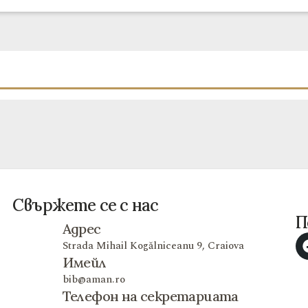
Свържете се с нас
П
Адрес
Strada Mihail Kogălniceanu 9, Craiova
Имейл
bib@aman.ro
Телефон на секретариата