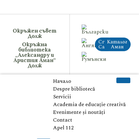
Окръжен съвет
Долж
Стар
Каталог
Окръжна
Сайт
Аман
библиотека
„Александру и
Аристия Аман“
Долж
Начало
Despre bibliotecă
Servicii
Academia de educație creativă
Evenimente și noutăți
Contact
Apel 112