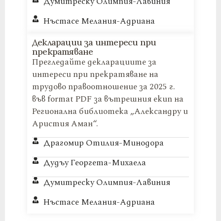
Думитреску Олимпия-Лавиния
Нъстасе Мелания-Адриана
Декларации за интереси при
прекратяване
Прегледайте декларациите за
интереси при прекратяване на
трудово правоотношение за 2025 г.
във format PDF за вътрешния екип на
Регионална библиотека „Александру и
Аристия Аман“.
Драгомир Отилия-Минодора
Дудъу Георгета-Михаела
Думитреску Олимпия-Лавиния
Нъстасе Мелания-Адриана