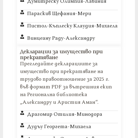
Думитреску Олимпия-Лавиния
Параскив Щефания-Мери
Пистол-Къплеску Клаудия-Михаела
Винцеану Раду-Александру
Декларации за имущество при
прекратяване
Прегледайте декларациите за
имущество при прекратяване на
трудово правоотношение за 2025 г.
във формат PDF за вътрешния екип
на Регионална библиотека
„Александру и Аристия Аман“.
Драгомир Отилия-Минодора
Дудъу Георгета-Михаела