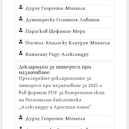
Дудъу Георгета-Михаела
Думитреску Олимпия-Лавиния
Параскив Щефания-Мери
Пистол-Къплеску Клаудия-Михаела
Винцеану Раду-Александру
Декларации за интереси при
назначаване
Прегледайте декларациите за
интереси при назначаване за 2025 г.
във формат PDF за вътрешния екип
на Регионална библиотека
„Александру и Аристия Аман“.
Дудъу Георгета-Михаела