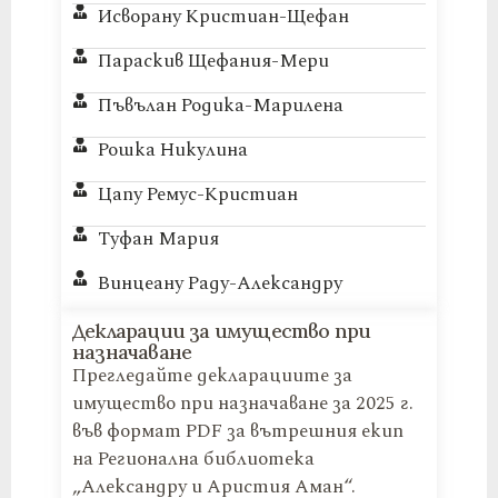
Исворану Кристиан-Щефан
Параскив Щефания-Мери
Пъвълан Родика-Марилена
Рошка Никулина
Цапу Ремус-Кристиан
Туфан Мария
Винцеану Раду-Александру
Декларации за имущество при
назначаване
Прегледайте декларациите за
имущество при назначаване за 2025 г.
във формат PDF за вътрешния екип
на Регионална библиотека
„Александру и Аристия Аман“.