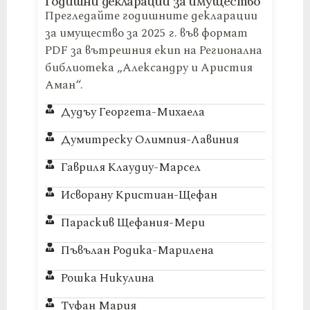
Годишни декларации за имущество
Прегледайте годишните декларации
за имущество за 2025 г. във формат
PDF за вътрешния екип на Регионална
библиотека „Александру и Аристия
Аман“.
Дудъу Георгета-Михаела
Думитреску Олимпия-Лавиния
Гавриля Клаудиу-Марсел
Исворану Кристиан-Щефан
Параскив Щефания-Мери
Пъвълан Родика-Марилена
Рошка Никулина
Туфан Мария