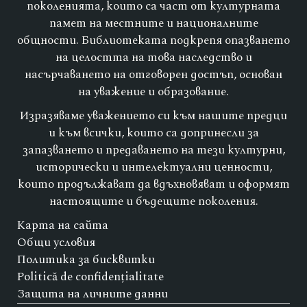
поколенията, които са част от културната
памет на местните и националните
общности. Библиотеката подкрепя опазването
на целостта на това наследство и
насърчаването на отговорен достъп, основан
на уважение и образование.
Изразяваме уважението си към нашите предци
и към всички, които са допринесли за
запазването и предаването на тези културни,
исторически и интелектуални ценности,
които продължават да вдъхновяват и оформят
настоящите и бъдещите поколения.
Карта на сайта
Общи условия
Политика за бисквитки
Politică de confidențialitate
Защита на личните данни