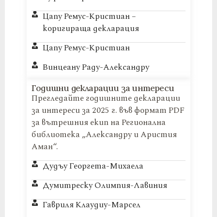
Цапу Ремус-Кристиан –
коригираща декларация
Цапу Ремус-Кристиан
Винцеану Раду-Александру
Годишни декларации за интереси
Прегледайте годишните декларации
за интереси за 2025 г. във формат PDF
за вътрешния екип на Регионална
библиотека „Александру и Аристия
Аман“.
Дудъу Георгета-Михаела
Думитреску Олимпия-Лавиния
Гавриля Клаудиу-Марсел