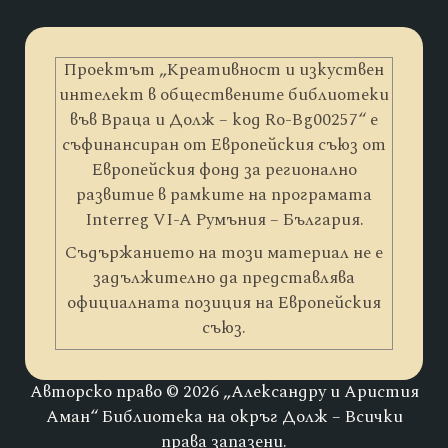
Проектът „Креативност и изкуствен
интелект в обществените библиотеки
във Враца и Долж – код Ro-Bg00257“ е
съфинансиран от Европейския съюз от
Европейския фонд за регионално
развитие в рамките на програмата
Interreg VI-A Румъния – България.
Съдържанието на този материал не е
задължително да представлява
официалната позиция на Европейския
съюз.
Авторско право © 2026 „Александру и Аристия
Аман“ Библиотека на окръг Долж – Всички
права запазени.