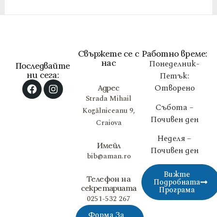
Свържете се с
Работно време:
нас
Понеделник-
Последвайте
ни сега:
Петък:
Отворено
Адрес
Strada Mihail
Събота –
Kogălniceanu 9,
Почивен ден
Craiova
Неделя –
Имейл
Почивен ден
bib@aman.ro
Вижте
Телефон на
Подробната
секретариата
Програма
0251-532 267
Форма За