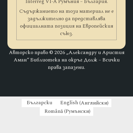
Interreg VI-A Румъния – България.
Съдържанието на този материал не е
задължително да представлява
официалната позиция на Европейския
съюз.
Авторско право © 2026 „Александру и Аристия
Аман“ Библиотека на окръг Долж – Всички
права запазени.
Български
English
(
Английски
)
Română
(
Румънски
)