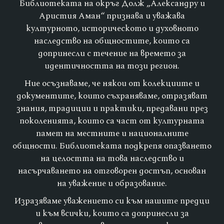
Библиотеката на окръг Долж „Александру и
Аристия Аман“ признава и уважава
културното, историческото и духовното
наследство на общностите, които са
допринесли с течение на времето за
идентичността на този регион.
Ние осъзнаваме, че някои от колекциите и
документите, които съхраняваме, отразяват
знания, традиции и практики, предавани през
поколенията, които са част от културната
памет на местните и националните
общности. Библиотеката подкрепя опазването
на целостта на това наследство и
насърчаването на отговорен достъп, основан
на уважение и образование.
Изразяваме уважението си към нашите предци
и към всички, които са допринесли за