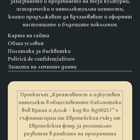
запазването и предаването на тези културни,
исторически и интелектуални ценности,
които продължават да вдъхновяват и оформят
настоящите и бъдещите поколения.
Карта на сайта
Общи условия
Политика за бисквитки
Politică de confidențialitate
Защита на личните данни
Проектът „Креативност и изкуствен
интелект в обществените библиотеки
във Враца и Долж – код Ro-Bg00257“ е
съфинансиран от Европейския съюз от
Европейския фонд за регионално
развитие в рамките на програмата