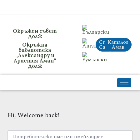
Окръжен съвет
Долж
Стар
Каталог
Окръжна
Сайт
Аман
библиотека
„Александру и
Аристия Аман“
Долж
Hi, Welcome back!