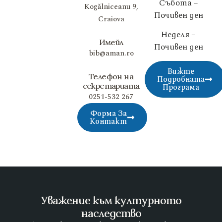
Събота –
Kogălniceanu 9,
Почивен ден
Craiova
Неделя –
Имейл
Почивен ден
bib@aman.ro
Вижте
Телефон на
Подробната
секретариата
Програма
0251-532 267
Форма За
Контакт
Уважение към културното
наследство