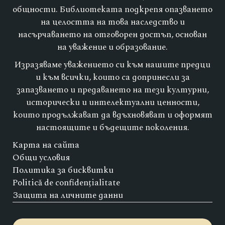
общности. Библиотеката подкрепя опазването
на целостта на това наследство и
насърчаването на отговорен достъп, основан
на уважение и образование.
Изразяваме уважението си към нашите предци
и към всички, които са допринесли за
запазването и предаването на тези културни,
исторически и интелектуални ценности,
които продължават да вдъхновяват и оформят
настоящите и бъдещите поколения.
Карта на сайта
Общи условия
Политика за бисквитки
Politică de confidențialitate
Защита на личните данни