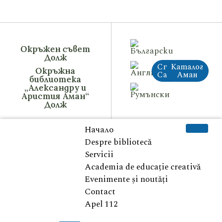
Окръжен съвет
Долж
Стар
Каталог
Окръжна
Сайт
Аман
библиотека
„Александру и
Аристия Аман“
Долж
Начало
Despre bibliotecă
Servicii
Academia de educație creativă
Evenimente și noutăți
Contact
Apel 112