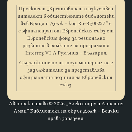
Проектът „Креативност и изкуствен
интелект в обществените библиотеки
във Враца и Долж – код Ro-Bg00257“ е
съфинансиран от Европейския съюз от
Европейския фонд за регионално
развитие в рамките на програмата
Interreg VI-A Румъния – България.
Съдържанието на този материал не е
задължително да представлява
официалната позиция на Европейския
съюз.
Авторско право © 2026 „Александру и Аристия
Аман“ Библиотека на окръг Долж – Всички
права запазени.