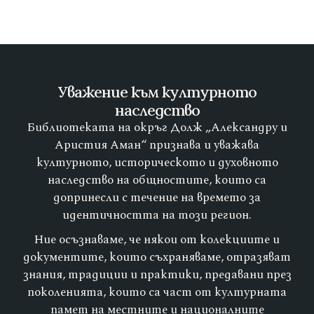
Уважение към културното
наследство
Библиотеката на окръг Долж „Александру и
Аристия Аман“ признава и уважава
културното, историческото и духовното
наследство на общностите, които са
допринесли с течение на времето за
идентичността на този регион.
Ние осъзнаваме, че някои от колекциите и
документите, които съхраняваме, отразяват
знания, традиции и практики, предавани през
поколенията, които са част от културната
памет на местните и националните