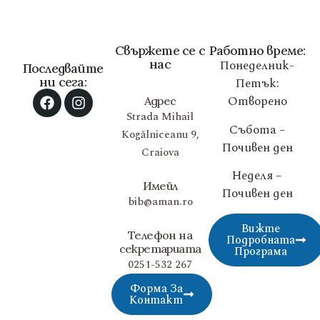
Свържете се с
Работно време:
нас
Понеделник-
Последвайте
ни сега:
Петък:
Отворено
Адрес
Strada Mihail
Събота –
Kogălniceanu 9,
Почивен ден
Craiova
Неделя –
Имейл
Почивен ден
bib@aman.ro
Вижте
Телефон на
Подробната
секретариата
Програма
0251-532 267
Форма За
Контакт