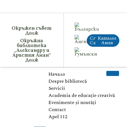
Окръжен съвет
Долж
Стар
Каталог
Окръжна
Сайт
Аман
библиотека
„Александру и
Аристия Аман“
Долж
Начало
Despre bibliotecă
Servicii
Academia de educație creativă
Evenimente și noutăți
Contact
Apel 112