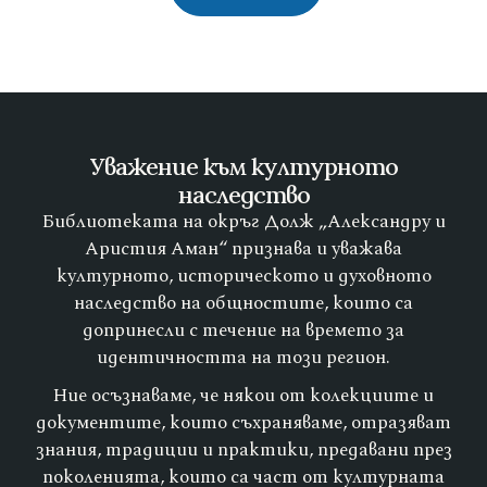
Уважение към културното
наследство
Библиотеката на окръг Долж „Александру и
Аристия Аман“ признава и уважава
културното, историческото и духовното
наследство на общностите, които са
допринесли с течение на времето за
идентичността на този регион.
Ние осъзнаваме, че някои от колекциите и
документите, които съхраняваме, отразяват
знания, традиции и практики, предавани през
поколенията, които са част от културната