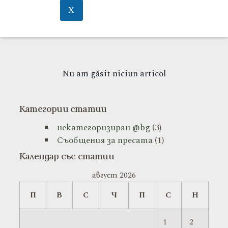
X
Nu am găsit niciun articol
Категории статии
некатегоризиран @bg
(3)
Съобщения за пресата
(1)
Календар със статии
август 2026
П
В
С
Ч
П
С
Н
1
2