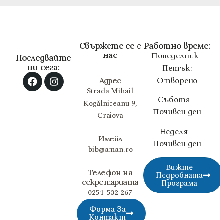
Свържете се с
Работно време:
нас
Понеделник-
Последвайте
ни сега:
Петък:
Отворено
Адрес
Strada Mihail
Събота –
Kogălniceanu 9,
Почивен ден
Craiova
Неделя –
Имейл
Почивен ден
bib@aman.ro
Вижте
Телефон на
Подробната
секретариата
Програма
0251-532 267
Форма За
Контакт