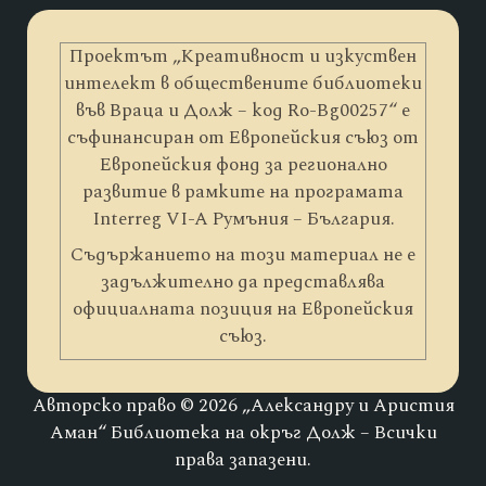
Проектът „Креативност и изкуствен
интелект в обществените библиотеки
във Враца и Долж – код Ro-Bg00257“ е
съфинансиран от Европейския съюз от
Европейския фонд за регионално
развитие в рамките на програмата
Interreg VI-A Румъния – България.
Съдържанието на този материал не е
задължително да представлява
официалната позиция на Европейския
съюз.
Авторско право © 2026 „Александру и Аристия
Аман“ Библиотека на окръг Долж – Всички
права запазени.