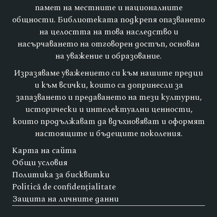
памет на местните и националните
общности. Библиотеката подкрепя опазването
на целостта на това наследство и
насърчаването на отговорен достъп, основан
на уважение и образование.
Изразяваме уважението си към нашите предци
и към всички, които са допринесли за
запазването и предаването на тези културни,
исторически и интелектуални ценности,
които продължават да вдъхновяват и оформят
настоящите и бъдещите поколения.
Карта на сайта
Общи условия
Политика за бисквитки
Politică de confidențialitate
Защита на личните данни