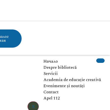
алог
ман
Начало
Despre bibliotecă
Servicii
Academia de educație creativă
Evenimente și noutăți
Contact
Apel 112
X