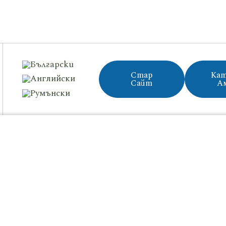
Стар
Кат
Сайт
А