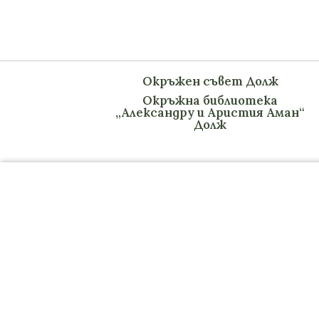
Окръжен съвет Долж
Окръжна библиотека
„Александру и Аристия Аман“
Долж