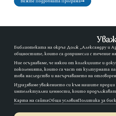
Вижте Подробната Програма
Уваж
Библиотеката на окръг Долж „Александру и Ар
общностите, които са допринесли с течение н
Ние осъзнаваме, че някои от колекциите и док
поколенията, които са част от културната п
това наследство и насърчаването на отговорен 
Изразяваме уважението си към нашите предци и
интелектуални ценности, които продължават
Карта на сайта
Общи условия
Политика за бис