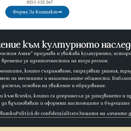
0251-532 267
Форма За Контакт
ение към културното насле
истия Аман“ признава и уважава културното, истори
а времето за идентичността на този регион.
ументите, които съхраняваме, отразяват знания, тра
амет на местните и националните общности. Библио
достъп, основан на уважение и образование.
 към всички, които са допринесли за запазването и п
 да вдъхновяват и оформят настоящите и бъдещите 
квитки
Politică de confidențialitate
Защита на личните 