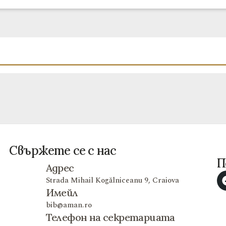
Свържете се с нас
П
Адрес
Strada Mihail Kogălniceanu 9, Craiova
Имейл
bib@aman.ro
Телефон на секретариата