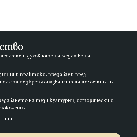
дство
ческото и духовното наследство на
диции и практики, предавани през
теката подкрепя опазването на целостта на
редаването на тези културни, исторически и
поколения.
данни