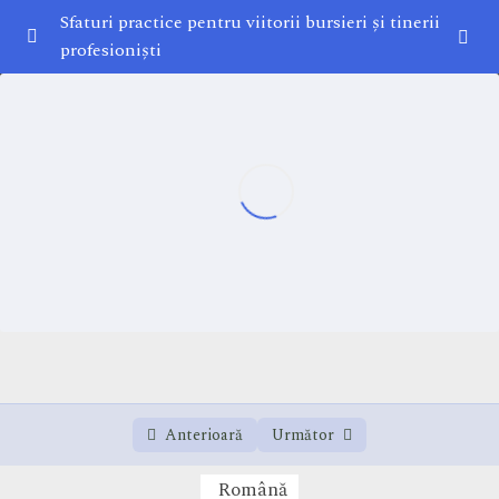
Sfaturi practice pentru viitorii bursieri și tinerii
profesioniști
Lecția 1
0/1
Lecția 2
0/1
Video 2
07:07
Lecția 3
0/1
Anterioară
Următor
Română