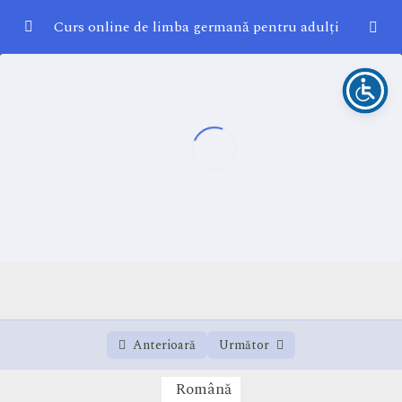
Curs online de limba germană pentru adulți
Lecția 1
0/1
Lecția 2
0/1
Lecția 3
0/1
Lecția 3
12:00
Lecția 4
0/1
Anterioară
Următor
Română