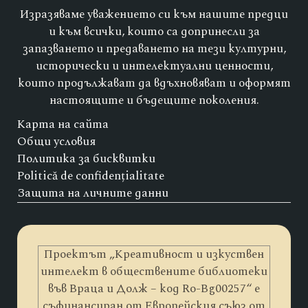
Изразяваме уважението си към нашите предци
и към всички, които са допринесли за
запазването и предаването на тези културни,
исторически и интелектуални ценности,
които продължават да вдъхновяват и оформят
настоящите и бъдещите поколения.
Карта на сайта
Общи условия
Политика за бисквитки
Politică de confidențialitate
Защита на личните данни
Проектът „Креативност и изкуствен
интелект в обществените библиотеки
във Враца и Долж – код Ro-Bg00257“ е
съфинансиран от Европейския съюз от