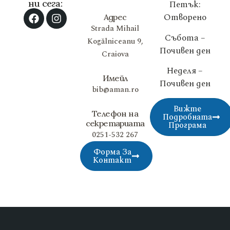
ни сега:
Петък:
Отворено
Адрес
Strada Mihail
Събота –
Kogălniceanu 9,
Почивен ден
Craiova
Неделя –
Имейл
Почивен ден
bib@aman.ro
Вижте
Телефон на
Подробната
секретариата
Програма
0251-532 267
Форма За
Контакт