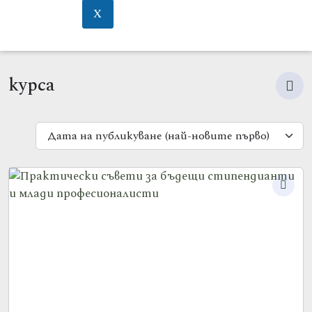
X
курсa