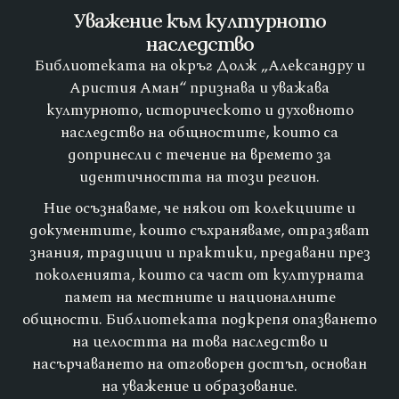
Уважение към културното
наследство
Библиотеката на окръг Долж „Александру и
Аристия Аман“ признава и уважава
културното, историческото и духовното
наследство на общностите, които са
допринесли с течение на времето за
идентичността на този регион.
Ние осъзнаваме, че някои от колекциите и
документите, които съхраняваме, отразяват
знания, традиции и практики, предавани през
поколенията, които са част от културната
памет на местните и националните
общности. Библиотеката подкрепя опазването
на целостта на това наследство и
насърчаването на отговорен достъп, основан
на уважение и образование.