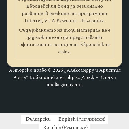
Европейския фонд за регионално
развитие в рамките на програмата
Interreg VI-A Румъния – България.
Съдържанието на този материал не е
задължително да представлява
официалната позиция на Европейския
съюз.
Авторско право © 2026 „Александру и Аристия
Аман“ Библиотека на окръг Долж – Всички
права запазени.
Български
English
(
Английски
)
Română
(
Румънски
)